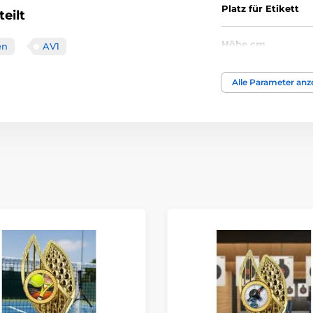
Platz für Etikett
eilt
Höhe cm
en
AV1
Thema
Alle Parameter anz
Auszeichnungstyp
Material
Bedruckung des 