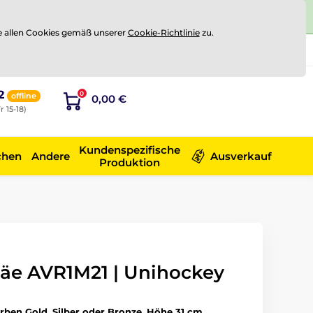
e allen Cookies gemäß unserer
Cookie-Richtlinie
zu.
Registrierung
Sich anmelden
2
0
offline
0,00 €
r 15-18)
Kundenspezifische
chen
Andere
Ausverkauf
Produktion
äe AVR1M21 | Unihockey
arben Gold, Silber oder Bronze, Höhe 31 cm.