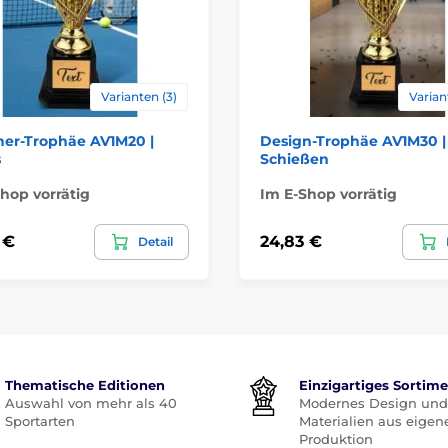
Varianten (3)
Varian
ner-Trophäe AV1M20 |
Design-Trophäe AV1M30 |
s
Schießen
hop vorrätig
Im E-Shop vorrätig
 €
24,83 €
Detail
Thematische Editionen
Einzigartiges Sortim
Auswahl von mehr als 40
Modernes Design und
Sportarten
Materialien aus eigen
Produktion