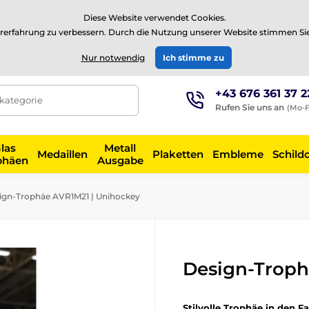
⭐Siehe 504 verifizierte Bewertungen auf
Trustpilot
⭐
Diese Website verwendet Cookies.
rerfahrung zu verbessern. Durch die Nutzung unserer Website stimmen Si
EUR
Nur notwendig
Ich stimme zu
+43 676 361 37 2
tkategorie
Rufen Sie uns an
(Mo-F
las
Metall
Medaillen
Plaketten
Embleme
Schild
phäen
Ausgabe
ign-Trophäe AVR1M21 | Unihockey
Design-Troph
Stilvolle Trophäe in den F