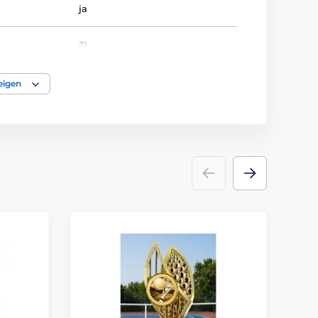
ja
31
FLOORBALL
eigen
Trophäen
plastik
Emblems
Etikett
,
Emblemdruck