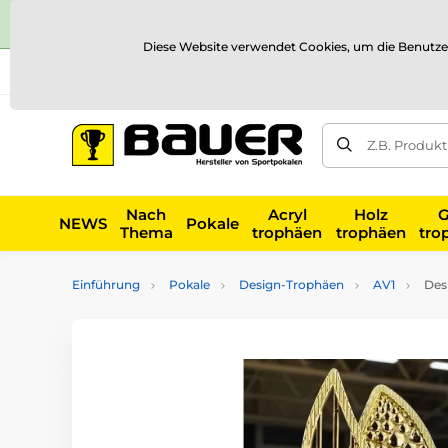
Diese Website verwendet Cookies, um die Benutze
Versand und Zahlung
Referenzen
Kontakt
Blog
Z.B. Produk
Nach
Acryl
Holz
G
NEWS
Pokale
Thema
trophäen
trophäen
tro
Einführung
Pokale
Design-Trophäen
AV1
Des