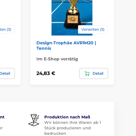
ten (3)
Varianten (3)
Design-Trophäe AVR1M20 |
De
Tennis
Kü
Im E-Shop vorrätig
Im
24,83 €
24
Detail
Detail
ent
Produktion nach Maß
Wir können Ihre Waren ab 1
er
Stück produzieren und
bedrucken