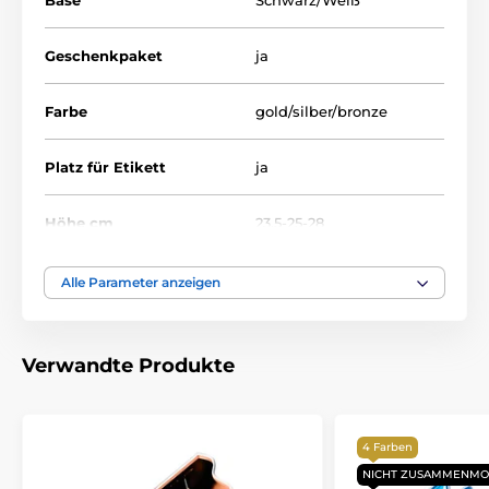
Base
Schwarz/Weiß
Geschenkpaket
ja
Farbe
gold/silber/bronze
Platz für Etikett
ja
Höhe cm
23.5-25-28
Thema
SCHILAUFEN
Alle Parameter anzeigen
Auszeichnungstyp
Trophäen
Verwandte Produkte
Material
acryl
Bedruckung des
4 Farben
Etikett
Emblems
NICHT ZUSAMMENMO