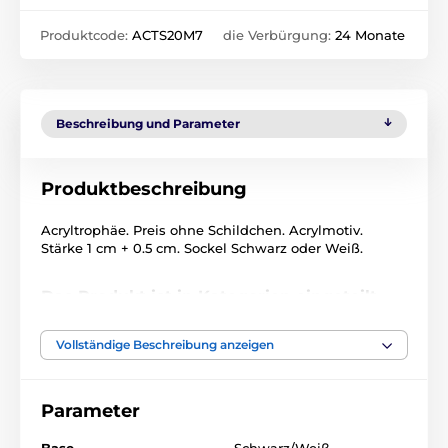
Produktcode:
ACTS20M7
die Verbürgung:
24 Monate
Beschreibung und Parameter
Produktbeschreibung
Acryltrophäe. Preis ohne Schildchen. Acrylmotiv.
Stärke 1 cm + 0.5 cm. Sockel Schwarz oder Weiß.
Das Produkt ist in Kategorien eingeteilt
Langlauf
Wintersport
Vollständige Beschreibung anzeigen
Acryltrophäen
ACTS0020
Parameter
Acryltrophäen