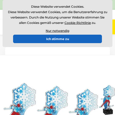
⭐Siehe 504 verifizierte Bewertungen auf
Trustpilot
⭐
Diese Website verwendet Cookies.
Diese Website verwendet Cookies, um die Benutzererfahrung zu
+43 676 361 37 22
Rufen Sie uns an
(Mo-Fr 15-18)
verbessern. Durch die Nutzung unserer Website stimmen Sie
allen Cookies gemäß unserer
Cookie-Richtlinie
zu.
0
Menü
Nur notwendig
Ich stimme zu
Einführung
Acryltrophäen