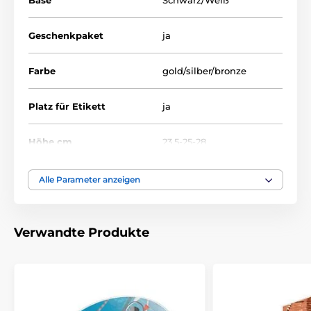
Base
Schwarz/Weiß
Geschenkpaket
ja
Farbe
gold/silber/bronze
Platz für Etikett
ja
Höhe cm
23.5-25-28
Thema
SKIFAHREN
Alle Parameter anzeigen
Auszeichnungstyp
Trophäen
Verwandte Produkte
Material
acryl
Bedruckung des
Etikett
Emblems