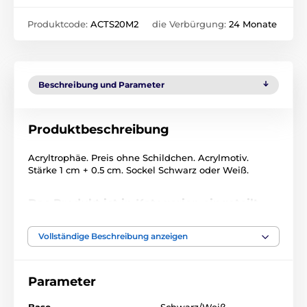
Produktcode:
ACTS20M2
die Verbürgung:
24 Monate
Beschreibung und Parameter
Produktbeschreibung
Acryltrophäe. Preis ohne Schildchen. Acrylmotiv.
Stärke 1 cm + 0.5 cm. Sockel Schwarz oder Weiß.
Das Produkt ist in Kategorien eingeteilt
Abfahrt, Slalom
Wintersport
Vollständige Beschreibung anzeigen
Acryltrophäen
ACTS0020
Parameter
Acryltrophäen