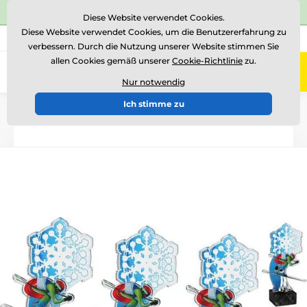
⭐Siehe 504 verifizierte Bewertungen auf
Trustpilot
⭐
Diese Website verwendet Cookies.
Diese Website verwendet Cookies, um die Benutzererfahrung zu
+43 676 361 37 22
Rufen Sie uns an
(Mo-Fr 15-18)
verbessern. Durch die Nutzung unserer Website stimmen Sie
allen Cookies gemäß unserer
Cookie-Richtlinie
zu.
0
Menü
Nur notwendig
Ich stimme zu
Einführung
Acryltrophäen