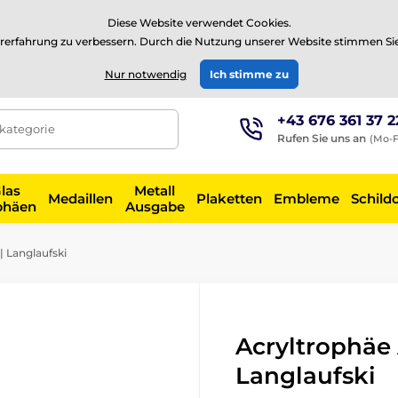
⭐Siehe 504 verifizierte Bewertungen auf
Trustpilot
⭐
Diese Website verwendet Cookies.
rerfahrung zu verbessern. Durch die Nutzung unserer Website stimmen Si
EUR
Nur notwendig
Ich stimme zu
+43 676 361 37 2
tkategorie
Rufen Sie uns an
(Mo-F
las
Metall
Medaillen
Plaketten
Embleme
Schild
phäen
Ausgabe
 Langlaufski
Acryltrophäe
Langlaufski