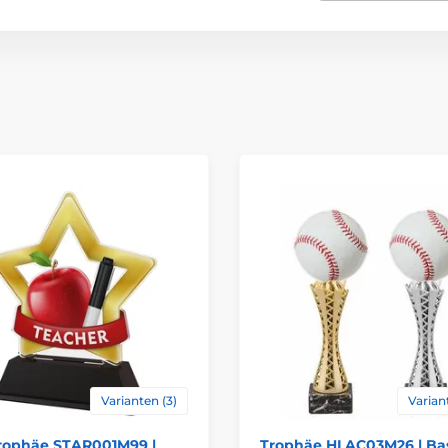
Bedruckung des 
Varianten (3)
Varian
trophäe STAR001M99 |
Trophäe HLAC03M26 | Ba