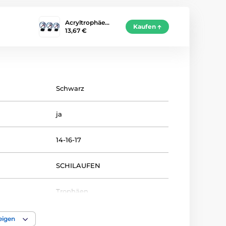
Acryltrophäe…
Kaufen
13,67 €
Schwarz
ja
14-16-17
SCHILAUFEN
Trophäen
acryl
eigen