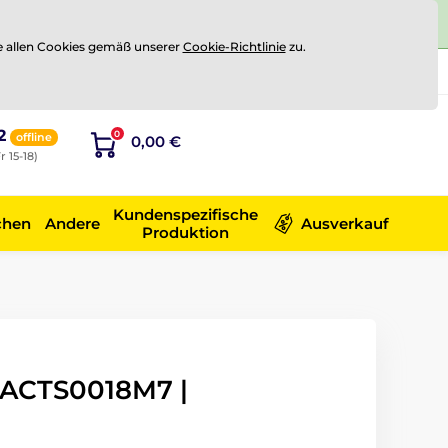
e allen Cookies gemäß unserer
Cookie-Richtlinie
zu.
Registrierung
Sich anmelden
2
0
offline
0,00 €
r 15-18)
Kundenspezifische
chen
Andere
Ausverkauf
Produktion
 ACTS0018M7 |