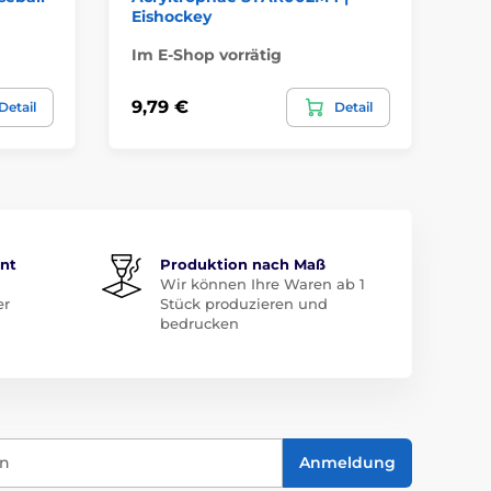
Eishockey
Un
Im E-Shop vorrätig
Im
9,79 €
5,
Detail
Detail
ent
Produktion nach Maß
Wir können Ihre Waren ab 1
er
Stück produzieren und
bedrucken
in
Anmeldung