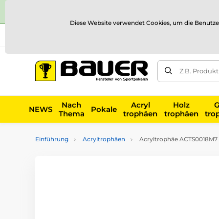
Diese Website verwendet Cookies, um die Benutze
Versand und Zahlung
Referenzen
Kontakt
Blog
Z.B. Produk
Nach
Acryl
Holz
G
NEWS
Pokale
Thema
trophäen
trophäen
tro
Einführung
Acryltrophäen
Acryltrophäe ACTS0018M7 |