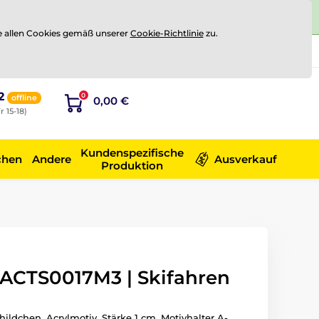
e allen Cookies gemäß unserer
Cookie-Richtlinie
zu.
Registrierung
Sich anmelden
2
0
offline
0,00 €
r 15-18)
Kundenspezifische
chen
Andere
Ausverkauf
Produktion
 ACTS0017M3 | Skifahren
hildchen. Acrylmotiv. Stärke 1 cm. Motivhalter A-