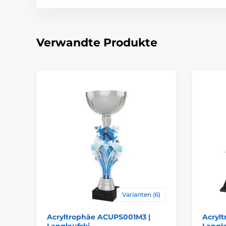
Verwandte Produkte
Varianten (6)
Acryltrophäe ACUPS001M3 |
Acryl
Langlaufski
Langla