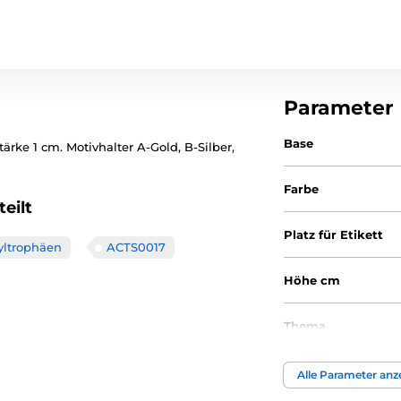
Parameter
Base
ärke 1 cm. Motivhalter A-Gold, B-Silber,
Farbe
eilt
Platz für Etikett
yltrophäen
ACTS0017
Höhe cm
Thema
Auszeichnungstyp
Alle Parameter anz