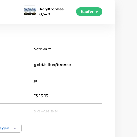
Acryltrophäe…
Kaufen
8,54 €
Schwarz
gold/silber/bronze
ja
13-13-13
SKIFAHREN
Trophäen
eigen