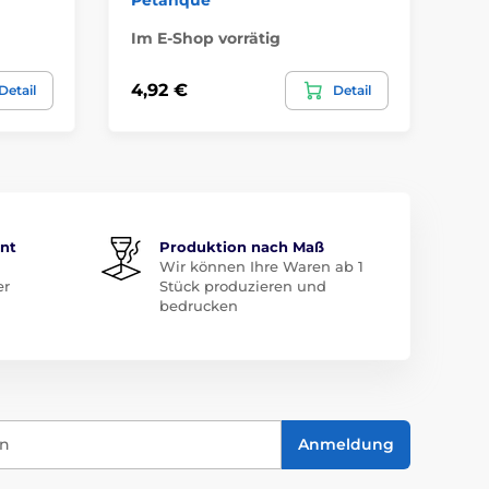
Im E-Shop vorrätig
Im
4,92 €
24
Detail
Detail
ent
Produktion nach Maß
Wir können Ihre Waren ab 1
er
Stück produzieren und
bedrucken
in
Anmeldung