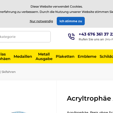
⭐Siehe 504 verifizierte Bewertungen auf
Trustpilot
⭐
Diese Website verwendet Cookies.
rerfahrung zu verbessern. Durch die Nutzung unserer Website stimmen Si
EUR
Nur notwendig
Ich stimme zu
+43 676 361 37 2
tkategorie
Rufen Sie uns an
(Mo-F
las
Metall
Medaillen
Plaketten
Embleme
Schild
phäen
Ausgabe
 Skifahren
Acryltrophäe
Acryltrophäe. Preis ohne Sc