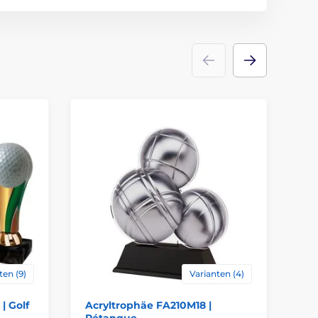
acryl
Emblems
Etikett
ten (9)
Varianten (4)
| Golf
Acryltrophäe FA210M18 |
Tr
Pétanque
Fe