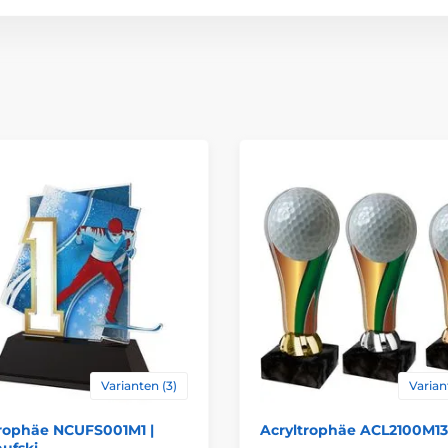
Material
Bedruckung des 
Varianten (3)
Varian
trophäe NCUFS001M1 |
Acryltrophäe ACL2100M13 
ufski