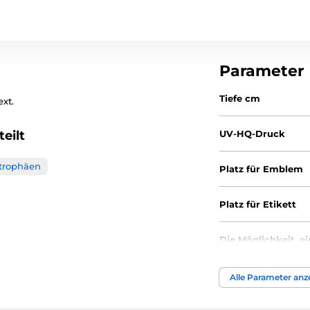
Parameter
Tiefe cm
xt.
eilt
UV-HQ-Druck
ltrophäen
Platz für Emblem
Platz für Etikett
Die Möglichkeit, e
anzubringen
Alle Parameter anz
Höhe cm