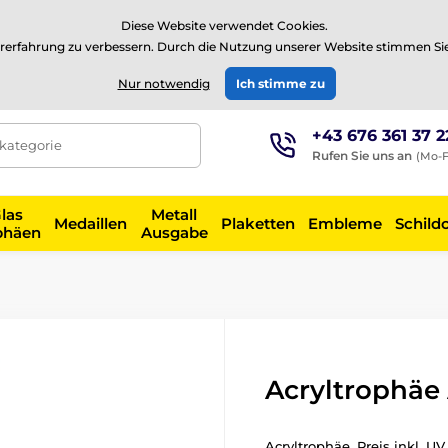
⭐Siehe 504 verifizierte Bewertungen auf
Trustpilot
⭐
Diese Website verwendet Cookies.
rerfahrung zu verbessern. Durch die Nutzung unserer Website stimmen Si
EUR
Nur notwendig
Ich stimme zu
+43 676 361 37 2
tkategorie
Rufen Sie uns an
(Mo-F
las
Metall
Medaillen
Plaketten
Embleme
Schild
phäen
Ausgabe
Acryltrophäe
Acryltrophäe. Preis inkl. U