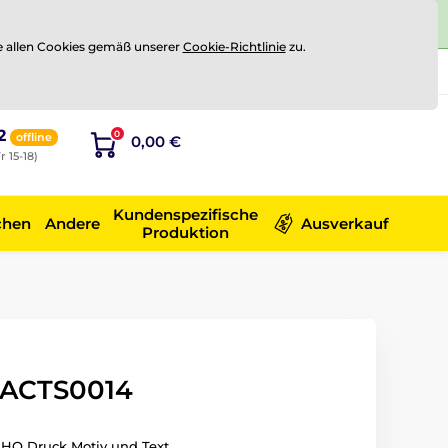
e allen Cookies gemäß unserer
Cookie-Richtlinie
zu.
Registrierung
Sich anmelden
2
0
offline
0,00 €
r 15-18)
Kundenspezifische
chen
Andere
Ausverkauf
Produktion
 ACTS0014
V HQ Druck Motiv und Text.