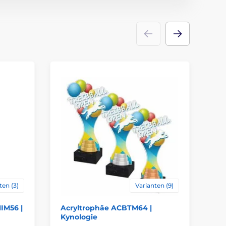
Trophäen
acryl
ten (3)
Varianten (9)
IM56 |
Acryltrophäe ACBTM64 |
Ac
Kynologie
Sc