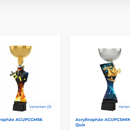
Auszeichnungstyp
Material
Varianten (3)
Varian
trophäe ACUPCGM56
Acryltrophäe ACUPCSMIN
Quiz