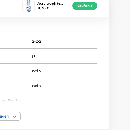
Acryltrophäe…
Kaufen
11,38 €
2-2-2
ja
nein
nein
inen Deckel
nein
eigen
14-15-16