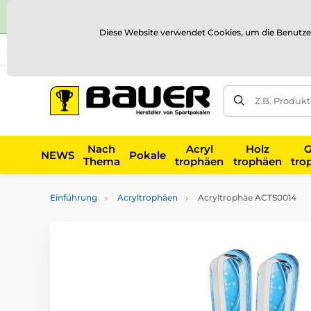
Diese Website verwendet Cookies, um die Benutze
Versand und Zahlung
Referenzen
Kontakt
Blog
Z.B. Produk
Nach
Acryl
Holz
G
NEWS
Pokale
Thema
trophäen
trophäen
tro
Einführung
Acryltrophäen
Acryltrophäe ACTS0014