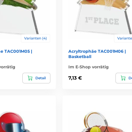
Varianten (4)
Variante
äe TAC001M05 |
Acryltrophäe TAC001M06 |
Basketball
orrätig
Im E-Shop vorrätig
7,13 €
Detail
De