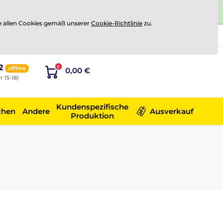
e allen Cookies gemäß unserer
Cookie-Richtlinie
zu.
Registrierung
Sich anmelden
2
0
offline
0,00 €
r 15-18)
Kundenspezifische
chen
Andere
Ausverkauf
Produktion