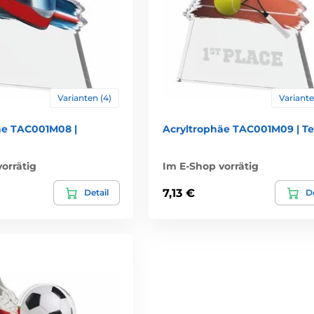
Varianten (4)
Variante
äe TAC001M08 |
Acryltrophäe TAC001M09 | Te
orrätig
Im E-Shop vorrätig
7,13 €
Detail
De