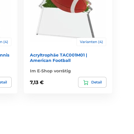
n (4)
Varianten (4)
nnis
Acryltrophäe TAC001M01 |
American Football
Im E-Shop vorrätig
7,13 €
tail
Detail