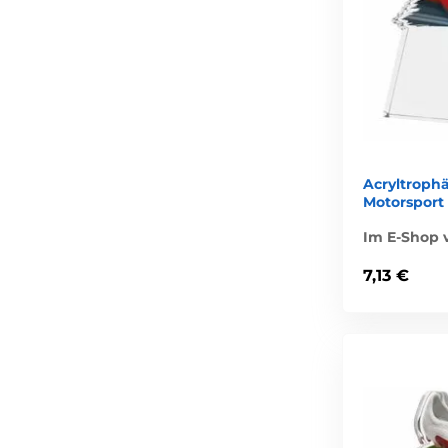
Acryltroph
Motorsport
Im E-Shop v
7,13 €