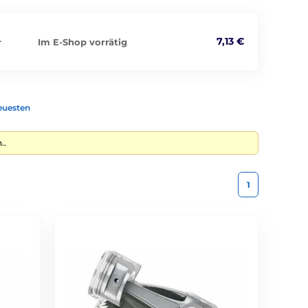
7,13 €
Im E-Shop vorrätig
r
euesten
..
1