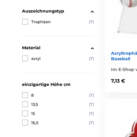
Auszeichnungstyp
Trophäen
(7)
Material
Acryltroph
Baseball
acryl
(7)
Im E-Shop v
7,13 €
einzigartige Höhe cm
8
(7)
13,5
(7)
15
(7)
16,5
(7)