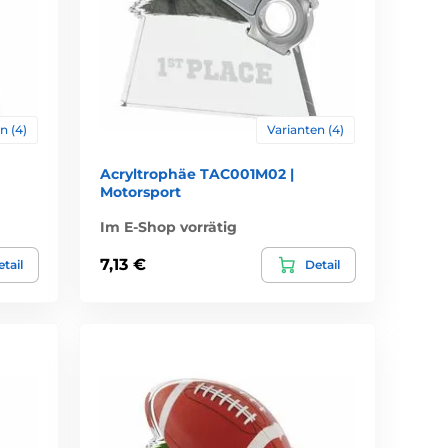
n (4)
Varianten (4)
Acryltrophäe TAC001M02 |
Motorsport
Im E-Shop vorrätig
7,13 €
tail
Detail