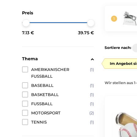
Preis
7.13 €
39.75 €
Sortiere nach:
Thema
Im Angebot si
AMERIKANISCHER
(1)
FUSSBALL
Wir stellen aus 1
BASEBALL
(1)
BASKETBALL
(1)
FUSSBALL
(1)
MOTORSPORT
(2)
TENNIS
(1)