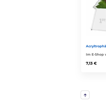
Acryltroph
Im E-Shop v
7,13 €