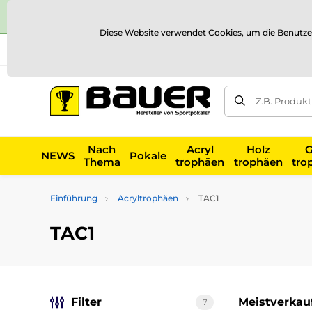
Diese Website verwendet Cookies, um die Benutze
Versand und Zahlung
Referenzen
Kontakt
Blog
Z.B. Produk
Nach
Acryl
Holz
G
NEWS
Pokale
Thema
trophäen
trophäen
tro
Einführung
Acryltrophäen
TAC1
TAC1
Filter
Meistverkau
7