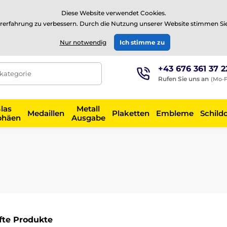
⭐Siehe 504 verifizierte Bewertungen auf
Trustpilot
⭐
Diese Website verwendet Cookies.
rerfahrung zu verbessern. Durch die Nutzung unserer Website stimmen Si
EUR
Nur notwendig
Ich stimme zu
+43 676 361 37 2
tkategorie
Rufen Sie uns an
(Mo-F
las
Metall
Medaillen
Plaketten
Embleme
Schild
phäen
Ausgabe
fte Produkte