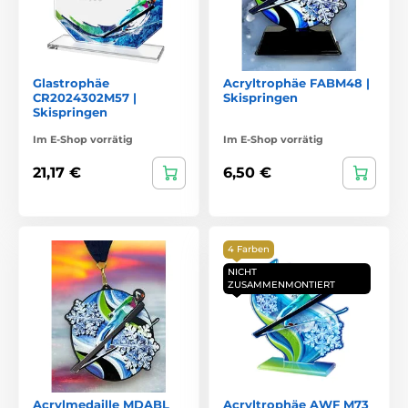
Glastrophäe
Acryltrophäe FABM48 |
CR2024302M57 |
Skispringen
Skispringen
Im E-Shop vorrätig
Im E-Shop vorrätig
21,17 €
6,50 €
4 Farben
NICHT
ZUSAMMENMONTIERT
Acrylmedaille MDABL
Acryltrophäe AWF M73