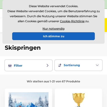
⭐Siehe 504 verifizierte Bewertungen auf
Trustpilot
⭐
Diese Website verwendet Cookies.
Diese Website verwendet Cookies, um die Benutzererfahrung zu
+43 676 361 37 22
Rufen Sie uns an
(Mo-Fr 15-18)
verbessern. Durch die Nutzung unserer Website stimmen Sie
allen Cookies gemäß unserer
Cookie-Richtlinie
zu.
0
Menü
Nur notwendig
Ich stimme zu
Einführung
Auszeichnungen nach Thema
Skispringen
Skispringen
Sortierung
Filter
Wir stellen aus 1-21 von 67 Produkte