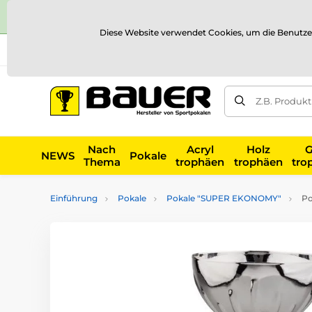
Diese Website verwendet Cookies, um die Benutze
Versand und Zahlung
Referenzen
Kontakt
Blog
Z.B. Produk
Nach
Acryl
Holz
G
NEWS
Pokale
Thema
trophäen
trophäen
tro
Einführung
Pokale
Pokale "SUPER EKONOMY"
Po