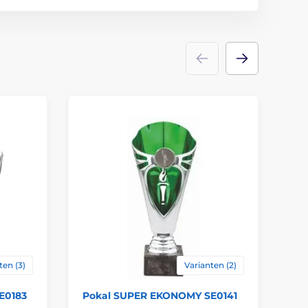
21-22-23
UNIVERSAL
Pokale
Emblems
Etikett
,
Emblemdruck
ten (3)
Varianten (2)
E0183
Pokal SUPER EKONOMY SE0141
Po