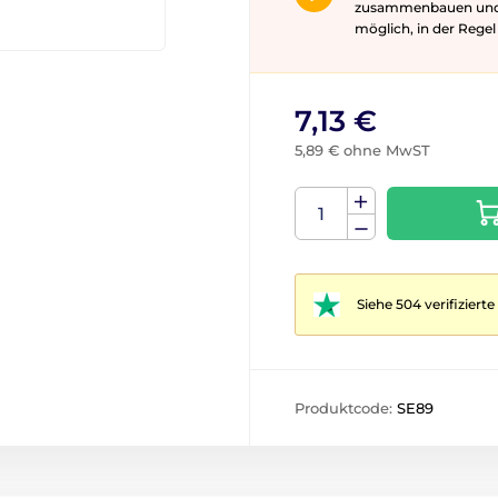
zusammenbauen und gg
möglich, in der Rege
7,13 €
5,89 € ohne MwST
Siehe 504 verifizier
Produktcode:
SE89