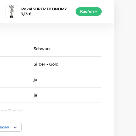
Pokal SUPER EKONOMY…
Kaufen
7,13 €
Schwarz
Silber - Gold
ja
ja
inen Deckel
ja
eigen
8-10-12