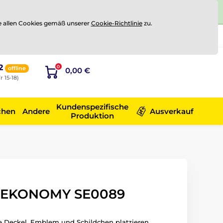
e allen Cookies gemäß unserer
Cookie-Richtlinie
zu.
Registrierung
Sich anmelden
2
0
offline
0,00 €
r 15-18)
Kundenspezifische
chen
Andere
Ausverkauf
Produktion
R EKONOMY SE0089
äe Deckel, Emblem und Schildchen platzieren