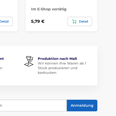
Im E-Shop vorrätig
Im
5,79 €
7,
Detail
Detail
ent
Produktion nach Maß
Wir können Ihre Waren ab 1
er
Stück produzieren und
bedrucken
in
Anmeldung