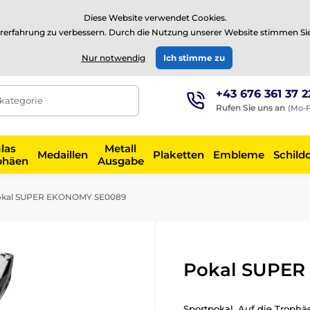
⭐Siehe 504 verifizierte Bewertungen auf
Trustpilot
⭐
Diese Website verwendet Cookies.
rerfahrung zu verbessern. Durch die Nutzung unserer Website stimmen Si
EUR
Nur notwendig
Ich stimme zu
+43 676 361 37 2
tkategorie
Rufen Sie uns an
(Mo-F
las
Metall
Medaillen
Plaketten
Embleme
Schild
phäen
Ausgabe
kal SUPER EKONOMY SE0089
Pokal SUPE
Sportpokal. Auf die Troph