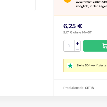
zusammenbauen und gg
möglich, in der Rege
6,25 €
5,17 € ohne MwST
Siehe 504 verifizier
Produktcode:
SE118