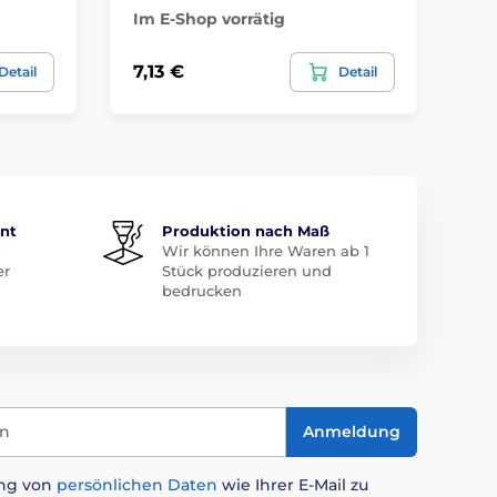
Im E-Shop vorrätig
Im
7,13 €
7,
Detail
Detail
ent
Produktion nach Maß
Wir können Ihre Waren ab 1
er
Stück produzieren und
bedrucken
in
Anmeldung
ung von
persönlichen Daten
wie Ihrer E-Mail zu