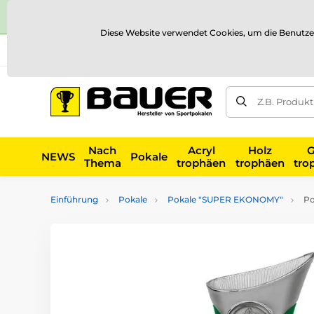
Diese Website verwendet Cookies, um die Benutze
Versand und Zahlung
Referenzen
Kontakt
Blog
Z.B. Produk
Nach
Acryl
Holz
G
NEWS
Pokale
Thema
trophäen
trophäen
tro
Einführung
Pokale
Pokale "SUPER EKONOMY"
Po