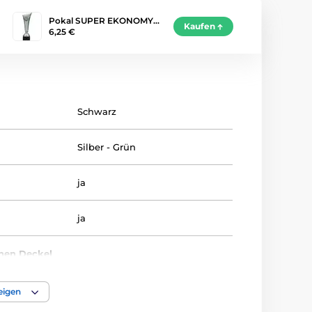
Pokal SUPER EKONOMY…
Kaufen
6,25 €
Schwarz
Silber - Grün
ja
ja
inen Deckel
nein
eigen
8-6.5-6.5-5.5