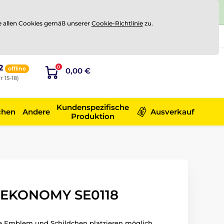
e allen Cookies gemäß unserer
Cookie-Richtlinie
zu.
Registrierung
Sich anmelden
2
0
offline
0,00 €
r 15-18)
Kundenspezifische
chen
Andere
Ausverkauf
Produktion
 EKONOMY SE0118
äe Emblem und Schildchen platzieren möglich.