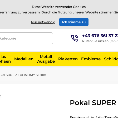
⭐Siehe 504 verifizierte Bewertungen auf
Trustpilot
⭐
Diese Website verwendet Cookies.
rerfahrung zu verbessern. Durch die Nutzung unserer Website stimmen Si
EUR
Nur notwendig
Ich stimme zu
+43 676 361 37 2
tkategorie
Rufen Sie uns an
(Mo-F
las
Metall
Medaillen
Plaketten
Embleme
Schild
phäen
Ausgabe
kal SUPER EKONOMY SE0118
Pokal SUPER
Sportpokal. Auf die Troph