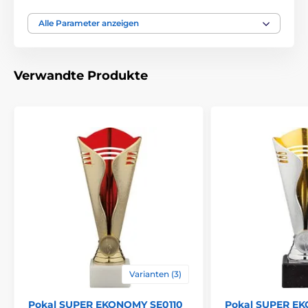
Alle Parameter anzeigen
Durchmesse cm
8-6.5-6.5-5.5
Höhe cm
21-19-18-16
Verwandte Produkte
Thema
UNIVERSAL
Auszeichnungstyp
Pokale
Material
plastik
Bedruckung des
Etikett
,
Emblemdruck
Emblems
Varianten (3)
Pokal SUPER EKONOMY SE0110
Pokal SUPER E