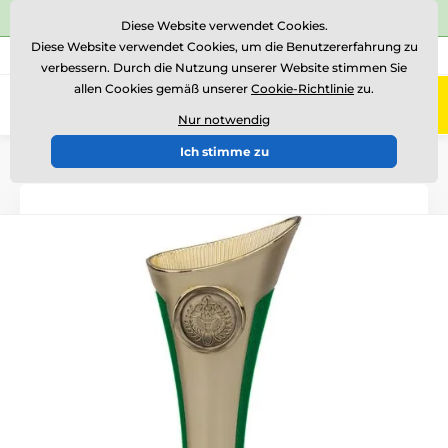
⭐Siehe 504 verifizierte Bewertungen auf
Trustpilot
⭐
Diese Website verwendet Cookies.
Diese Website verwendet Cookies, um die Benutzererfahrung zu
+43 676 361 37 22
Rufen Sie uns an
(Mo-Fr 15-18)
verbessern. Durch die Nutzung unserer Website stimmen Sie
allen Cookies gemäß unserer
Cookie-Richtlinie
zu.
0
Menü
Nur notwendig
Ich stimme zu
Einführung
Pokale
Pokale "SUPER EKONOMY"