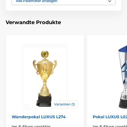
Alle Parameter anzeigen
Durchmesse cm
10-12-14-16-18-20
Höhe cm
29-33-37-43-48-51
Verwandte Produkte
Thema
UNIVERSAL
Auszeichnungstyp
Pokale
Material
metall
,
plastik
Bedruckung des
Etikett
Emblems
Varianten (1)
Wanderpokal LUXUS L274
Pokal LUXUS L0
Im E-Shop vorrätig
Im E-Shop vorrä