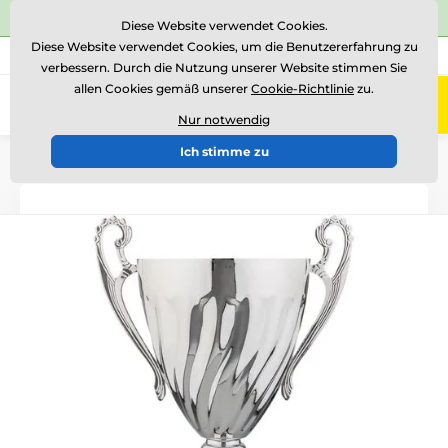
⭐Siehe 504 verifizierte Bewertungen auf
Trustpilot
⭐
Diese Website verwendet Cookies.
Diese Website verwendet Cookies, um die Benutzererfahrung zu
+43 676 361 37 22
Rufen Sie uns an
(Mo-Fr 15-18)
verbessern. Durch die Nutzung unserer Website stimmen Sie
allen Cookies gemäß unserer
Cookie-Richtlinie
zu.
0
Menü
Nur notwendig
Ich stimme zu
Einführung
Pokale
Pokale "LUXUS"