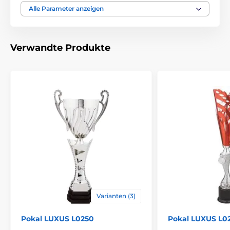
Alle Parameter anzeigen
Höhe cm
51-45-41
Thema
UNIVERSAL
Verwandte Produkte
Auszeichnungstyp
Pokale
Material
metall
,
plastik
Bedruckung des
Etikett
Emblems
Varianten (3)
Pokal LUXUS L0250
Pokal LUXUS L0