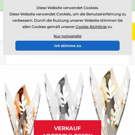
⭐Siehe 504 verifizierte Bewertungen auf
Trustpilot
⭐
Diese Website verwendet Cookies.
Diese Website verwendet Cookies, um die Benutzererfahrung zu
+43 676 361 37 22
Rufen Sie uns an
(Mo-Fr 15-18)
verbessern. Durch die Nutzung unserer Website stimmen Sie
allen Cookies gemäß unserer
Cookie-Richtlinie
zu.
0
Menü
Nur notwendig
Ich stimme zu
Einführung
Pokale
Pokale "LUXUS"
VERKAUF