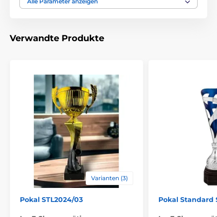
Alle Parameter anzeigen
Durchmesse cm
8.5-8.5-10-10
Höhe cm
33-35-38-40
Verwandte Produkte
Thema
UNIVERSAL
Auszeichnungstyp
Pokale
Material
plastik
Bedruckung des
Etikett
,
Emblemdruck
Emblems
Varianten (3)
Pokal STL2024/03
Pokal Standard