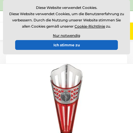
⭐Siehe 504 verifizierte Bewertungen auf
Trustpilot
⭐
Diese Website verwendet Cookies.
Diese Website verwendet Cookies, um die Benutzererfahrung zu
+43 676 361 37 22
Rufen Sie uns an
(Mo-Fr 15-18)
verbessern. Durch die Nutzung unserer Website stimmen Sie
allen Cookies gemäß unserer
Cookie-Richtlinie
zu.
0
Menü
Nur notwendig
Ich stimme zu
Einführung
Pokale
Pokale "STANDARD"