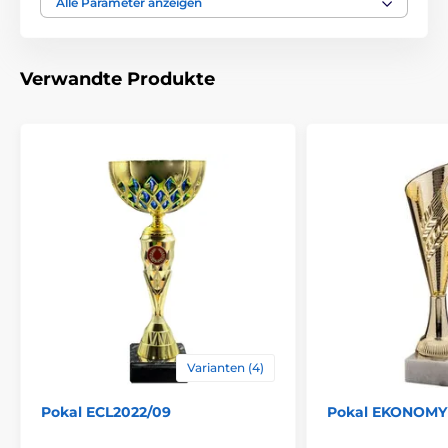
Alle Parameter anzeigen
Höhe cm
19-21-23
Thema
UNIVERSAL
Verwandte Produkte
Auszeichnungstyp
Pokale
Material
plastik
Bedruckung des
Etikett
,
Emblemdruck
Emblems
Varianten (4)
Pokal ECL2022/09
Pokal EKONOMY