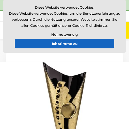
⭐Siehe 504 verifizierte Bewertungen auf
Trustpilot
⭐
Diese Website verwendet Cookies.
Diese Website verwendet Cookies, um die Benutzererfahrung zu
+43 676 361 37 22
Rufen Sie uns an
(Mo-Fr 15-18)
verbessern. Durch die Nutzung unserer Website stimmen Sie
allen Cookies gemäß unserer
Cookie-Richtlinie
zu.
0
Menü
Nur notwendig
Ich stimme zu
Einführung
Pokale
Pokale "EKONOMY"