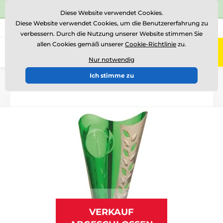
⭐Siehe 504 verifizierte Bewertungen auf
Trustpilot
⭐
Diese Website verwendet Cookies.
Diese Website verwendet Cookies, um die Benutzererfahrung zu
+43 676 361 37 22
Rufen Sie uns an
(Mo-Fr 15-18)
verbessern. Durch die Nutzung unserer Website stimmen Sie
allen Cookies gemäß unserer
Cookie-Richtlinie
zu.
0
Menü
Nur notwendig
Ich stimme zu
Einführung
Pokale
Pokale "EKONOMY"
VERKAUF