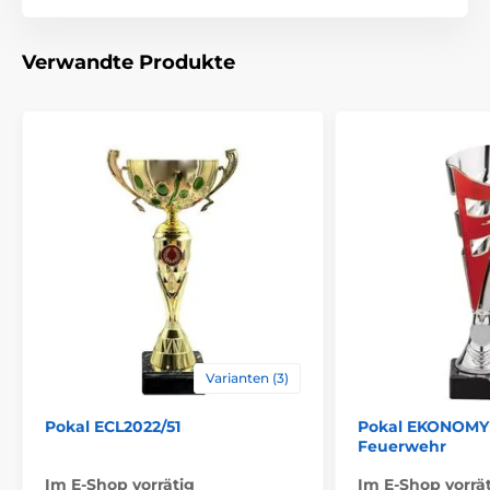
Auszeichnungstyp
Pokale
Verwandte Produkte
Material
plastik
Bedruckung des
Etikett
,
Emblemdruck
Emblems
Varianten (3)
Pokal ECL2022/51
Pokal EKONOMY 
Feuerwehr
Im E-Shop vorrätig
Im E-Shop vorrä