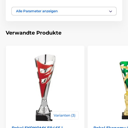
Thema
UNIVERSAL
Alle Parameter anzeigen
Auszeichnungstyp
Pokale
Verwandte Produkte
Material
plastik
Bedruckung des
Etikett
,
Emblemdruck
Emblems
Varianten (3)