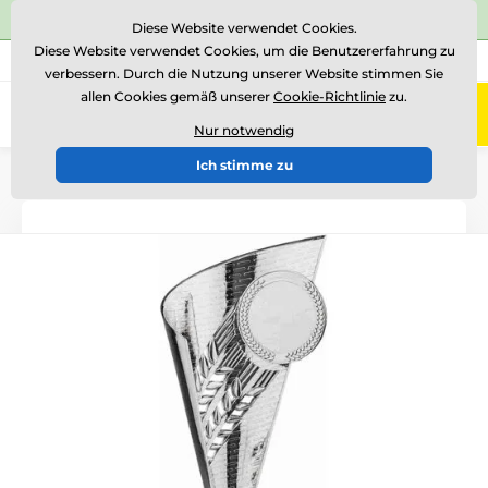
⭐Siehe 504 verifizierte Bewertungen auf
Trustpilot
⭐
Diese Website verwendet Cookies.
Diese Website verwendet Cookies, um die Benutzererfahrung zu
+43 676 361 37 22
Rufen Sie uns an
(Mo-Fr 15-18)
verbessern. Durch die Nutzung unserer Website stimmen Sie
allen Cookies gemäß unserer
Cookie-Richtlinie
zu.
0
Menü
Nur notwendig
Ich stimme zu
Einführung
Pokale
Pokale "EKONOMY"