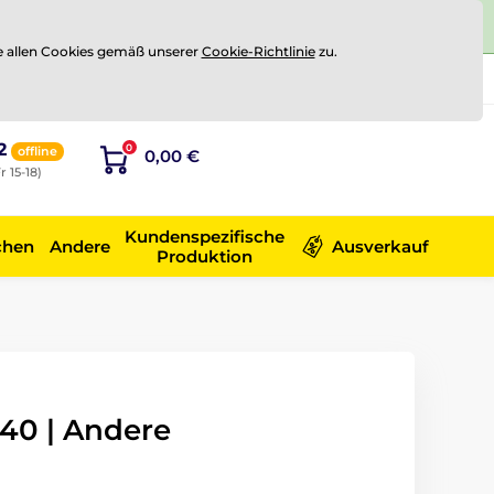
e allen Cookies gemäß unserer
Cookie-Richtlinie
zu.
Registrierung
Sich anmelden
2
0
offline
0,00 €
r 15-18)
Kundenspezifische
chen
Andere
Ausverkauf
Produktion
40 | Andere