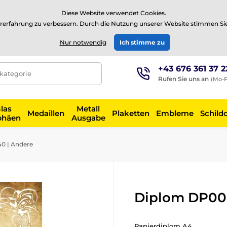
⭐Siehe 504 verifizierte Bewertungen auf
Trustpilot
⭐
Diese Website verwendet Cookies.
rerfahrung zu verbessern. Durch die Nutzung unserer Website stimmen Si
EUR
Nur notwendig
Ich stimme zu
+43 676 361 37 2
tkategorie
Rufen Sie uns an
(Mo-F
las
Metall
Medaillen
Plaketten
Embleme
Schild
phäen
Ausgabe
0 | Andere
Diplom DP00
Papierdiplom A4.