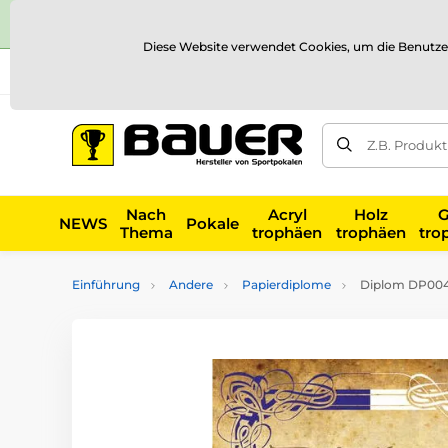
Diese Website verwendet Cookies, um die Benutze
Versand und Zahlung
Referenzen
Kontakt
Blog
Z.B. Produk
Nach
Acryl
Holz
G
NEWS
Pokale
Thema
trophäen
trophäen
tro
Einführung
Andere
Papierdiplome
Diplom DP004