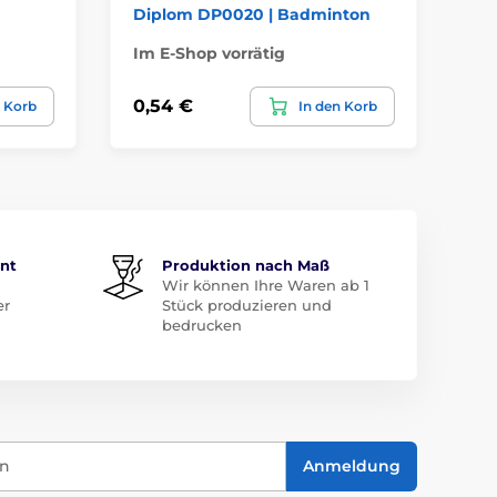
Diplom DP0020 | Badminton
Di
Im E-Shop vorrätig
Im
0,54 €
0,
n Korb
In den Korb
ent
Produktion nach Maß
Wir können Ihre Waren ab 1
er
Stück produzieren und
bedrucken
in
Anmeldung