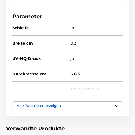
Parameter
Schleife
ja
Breite cm
0,3
UV-HQ-Druck
ja
Durchmesse cm
5-6-7
THEMATISCHE
Thema
AUSGABEN
Alle Parameter anzeigen
Auszeichnungstyp
Medaile
Material
acryl
Verwandte Produkte