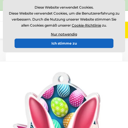
⭐Siehe 504 verifizierte Bewertungen auf
Trustpilot
⭐
Diese Website verwendet Cookies.
Diese Website verwendet Cookies, um die Benutzererfahrung zu
+43 676 361 37 22
Rufen Sie uns an
(Mo-Fr 15-18)
verbessern. Durch die Nutzung unserer Website stimmen Sie
allen Cookies gemäß unserer
Cookie-Richtlinie
zu.
0
Menü
Nur notwendig
Ich stimme zu
Einführung
Auszeichnungen nach Thema
Ostern