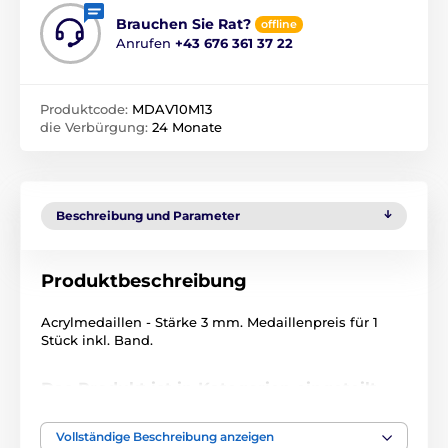
Brauchen Sie Rat?
offline
Anrufen
+43 676 361 37 22
Produktcode:
MDAV10M13
die Verbürgung:
24 Monate
Beschreibung und Parameter
Produktbeschreibung
Acrylmedaillen - Stärke 3 mm. Medaillenpreis für 1
Stück inkl. Band.
Das Produkt ist in Kategorien eingeteilt
Ostern
Acrylmedaillen
MDA0010
Vollständige Beschreibung anzeigen