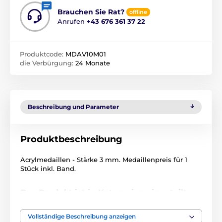
Brauchen Sie Rat?
offline
Anrufen
+43 676 361 37 22
Produktcode:
MDAV10M01
die Verbürgung:
24 Monate
Beschreibung und Parameter
Produktbeschreibung
Acrylmedaillen - Stärke 3 mm. Medaillenpreis für 1
Stück inkl. Band.
Das Produkt ist in Kategorien eingeteilt
Ostern
Acrylmedaillen
MDA0010
Vollständige Beschreibung anzeigen