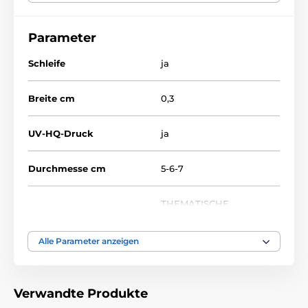
Parameter
Schleife
ja
Breite cm
0,3
UV-HQ-Druck
ja
Durchmesse cm
5-6-7
THEMATISCHE
Thema
AUSGABEN
Alle Parameter anzeigen
Auszeichnungstyp
Medaile
Material
acryl
Verwandte Produkte