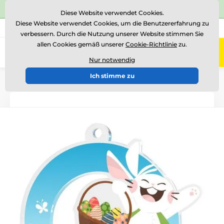
⭐Siehe 504 verifizierte Bewertungen auf
Trustpilot
⭐
Diese Website verwendet Cookies.
Diese Website verwendet Cookies, um die Benutzererfahrung zu
+43 676 361 37 22
Rufen Sie uns an
(Mo-Fr 15-18)
verbessern. Durch die Nutzung unserer Website stimmen Sie
allen Cookies gemäß unserer
Cookie-Richtlinie
zu.
0
Menü
Nur notwendig
Ich stimme zu
Einführung
Auszeichnungen nach Thema
Ostern