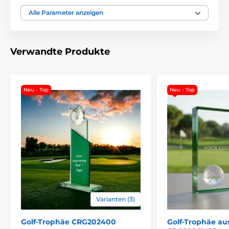
Material
glas
Alle Parameter anzeigen
Bedruckung des
Farbiger UV-HQ-Druck
Emblems
Verwandte Produkte
Neu - Top
Neu - Top
Varianten (3)
Golf-Trophäe CRG202400
Golf-Trophäe au