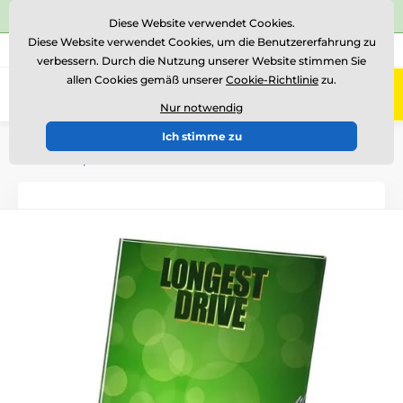
⭐Siehe 504 verifizierte Bewertungen auf
Trustpilot
⭐
Diese Website verwendet Cookies.
Diese Website verwendet Cookies, um die Benutzererfahrung zu
+43 676 361 37 22
Rufen Sie uns an
(Mo-Fr 15-18)
verbessern. Durch die Nutzung unserer Website stimmen Sie
allen Cookies gemäß unserer
Cookie-Richtlinie
zu.
0
Menü
Nur notwendig
Ich stimme zu
Einführung
Auszeichnungen nach Thema
Golf
Glastrophäen