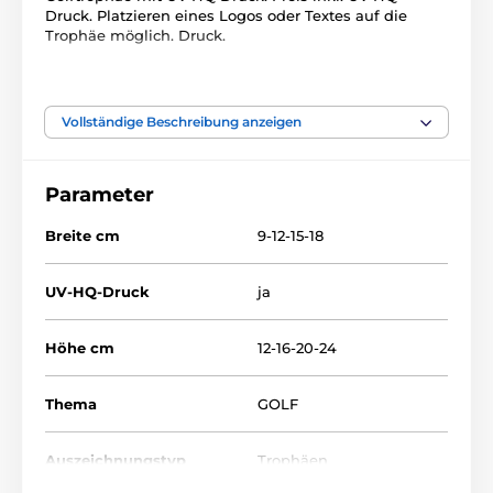
Druck. Platzieren eines Logos oder Textes auf die
Trophäe möglich. Druck.
Das Produkt ist in Kategorien eingeteilt
Vollständige Beschreibung anzeigen
Golf
Glastrophäen
Glastrophäen mit Druck
Parameter
Breite cm
9-12-15-18
UV-HQ-Druck
ja
Höhe cm
12-16-20-24
Thema
GOLF
Auszeichnungstyp
Trophäen