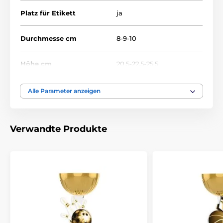
Platz für Etikett
ja
Durchmesse cm
8-9-10
Höhe cm
20.5-22.5-25.5
Thema
BADEN
Alle Parameter anzeigen
Auszeichnungstyp
Trophäen
Verwandte Produkte
Material
acryl
Bedruckung des
Etikett
Emblems