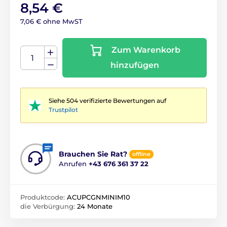
8,54 €
7,06 € ohne MwST
Zum Warenkorb
hinzufügen
Siehe 504 verifizierte Bewertungen auf
Trustpilot
Brauchen Sie Rat?
offline
Anrufen
+43 676 361 37 22
Produktcode:
ACUPCGNMINIM10
die Verbürgung:
24 Monate