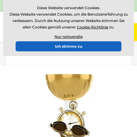
⭐Siehe 504 verifizierte Bewertungen auf
Trustpilot
⭐
Diese Website verwendet Cookies.
Diese Website verwendet Cookies, um die Benutzererfahrung zu
+43 676 361 37 22
Rufen Sie uns an
(Mo-Fr 15-18)
verbessern. Durch die Nutzung unserer Website stimmen Sie
allen Cookies gemäß unserer
Cookie-Richtlinie
zu.
0
Menü
Nur notwendig
Ich stimme zu
Einführung
Acryltrophäen
ACUPCGNMINI