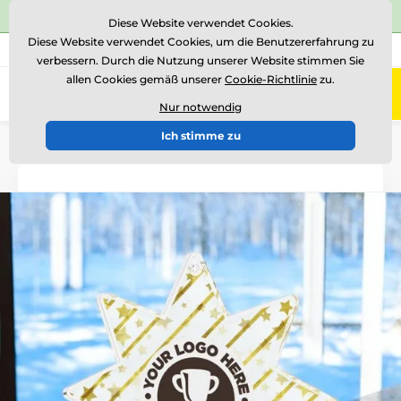
⭐Siehe 504 verifizierte Bewertungen auf
Trustpilot
⭐
Diese Website verwendet Cookies.
Diese Website verwendet Cookies, um die Benutzererfahrung zu
+43 676 361 37 22
Rufen Sie uns an
(Mo-Fr 15-18)
verbessern. Durch die Nutzung unserer Website stimmen Sie
allen Cookies gemäß unserer
Cookie-Richtlinie
zu.
0
Menü
Nur notwendig
Ich stimme zu
Einführung
Auszeichnungen nach Thema
Weihnachten