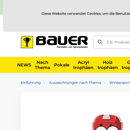
Diese Website verwendet Cookies, um die Benutze
Versand und Zahlung
Referenzen
Kontakt
Blog
Z.B. Produk
Nach
Acryl
Holz
G
NEWS
Pokale
Thema
trophäen
trophäen
tro
Einführung
Auszeichnungen nach Thema
Winterspor