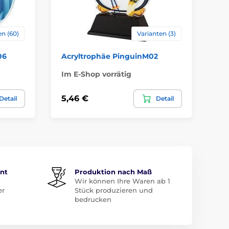
en (60)
Varianten (3)
06
Acryltrophäe PinguinM02
Ac
Im E-Shop vorrätig
Im
5,46 €
5,
Detail
Detail
ent
Produktion nach Maß
Wir können Ihre Waren ab 1
er
Stück produzieren und
bedrucken