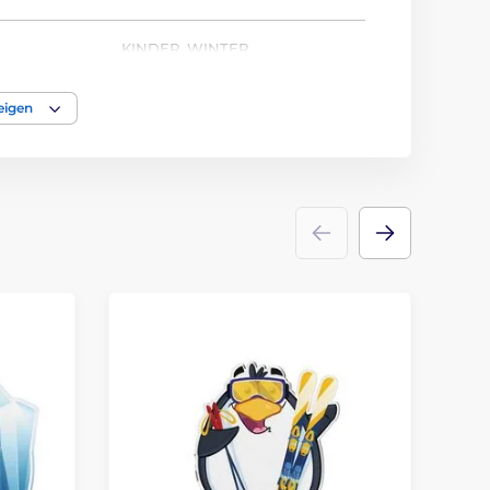
KINDER
,
WINTER
Trophäen
eigen
acryl
Emblems
Etikett