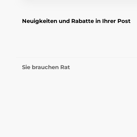
Neuigkeiten und Rabatte in Ihrer Post
Sie brauchen Rat
+43 676 361 37 22
sabri
offline
Rufen Sie uns an
Mo-Fr 15-18
oder s
Wo Sie uns finden
Unsere Läden
Deutsch (A)
Wir sind auch dabei:
Youtube
Facebook