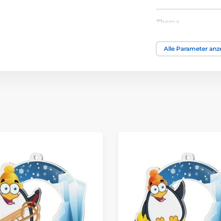
Thema
Auszeichnungstyp
Alle Parameter anz
Material
Bedruckung des 