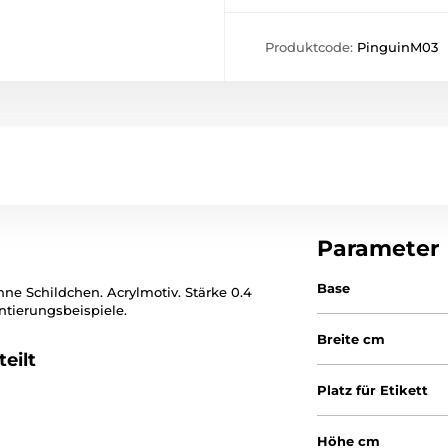
Produktcode:
PinguinM03
Parameter
Base
hne Schildchen. Acrylmotiv. Stärke 0.4
ntierungsbeispiele.
Breite cm
eilt
Platz für Etikett
Höhe cm