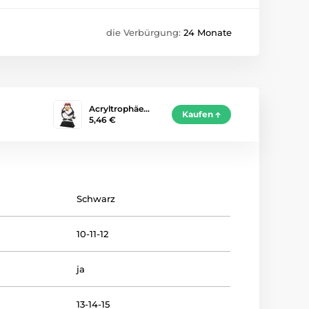
die Verbürgung:
24 Monate
Acryltrophäe…
Kaufen
5,46 €
Schwarz
10-11-12
ja
13-14-15