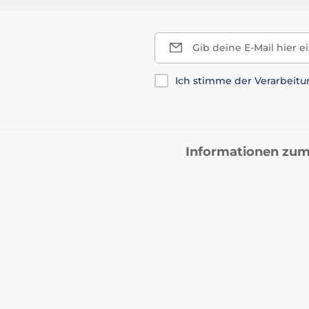
Gib deine E-Mail hier e
Ich stimme der Verarbeit
Informationen zum
na@pokale-bauer.at
Versand und Zahlung
chreiben
jederzeit
Reklamationen und Rück
Kontakt
Dienstleistungen
Allgemeine Geschäftsbed
Instagram
FAQ