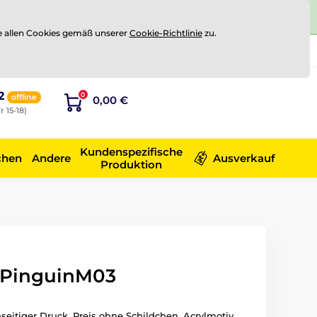
e allen Cookies gemäß unserer
Cookie-Richtlinie
zu.
Registrierung
Sich anmelden
2
0
offline
0,00 €
r 15-18)
Kundenspezifische
chen
Andere
Ausverkauf
Produktion
 PinguinM03
seitiger Druck. Preis ohne Schildchen. Acrylmotiv.