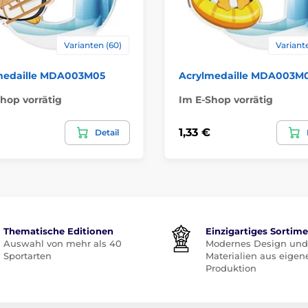
Varianten (60)
Variant
medaille MDA003M05
Acrylmedaille MDA003M
hop vorrätig
Im E-Shop vorrätig
1,33 €
Detail
Thematische Editionen
Einzigartiges Sortim
Auswahl von mehr als 40
Modernes Design und
Sportarten
Materialien aus eigen
Produktion