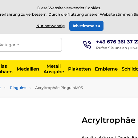
⭐Siehe 504 verifizierte Bewertungen auf
Trustpilot
⭐
Diese Website verwendet Cookies.
rerfahrung zu verbessern. Durch die Nutzung unserer Website stimmen Si
EUR
Nur notwendig
Ich stimme zu
+43 676 361 37 2
tkategorie
Rufen Sie uns an
(Mo-F
las
Metall
Medaillen
Plaketten
Embleme
Schild
phäen
Ausgabe
t
Pinguins
Acryltrophäe PinguinM03
Acryltrophäe
Acryltrophäe mit Druck. Ein