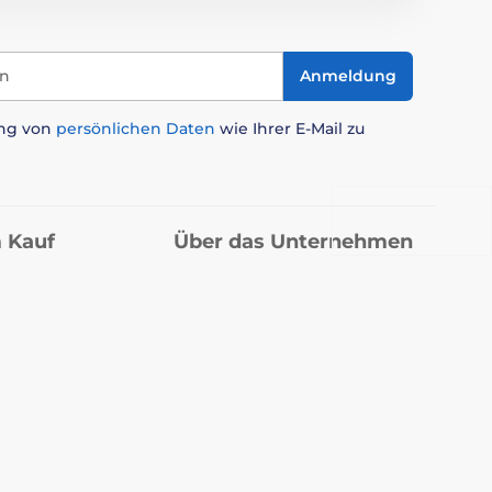
in
Anmeldung
ung von
persönlichen Daten
wie Ihrer E-Mail zu
 Kauf
Über das Unternehmen
Kontakt
sendungen
Warum bei uns einkaufen?
Über uns
Kataloge
ingungen
Blog