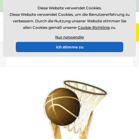
⭐Siehe 504 verifizierte Bewertungen auf
Trustpilot
⭐
Diese Website verwendet Cookies.
Diese Website verwendet Cookies, um die Benutzererfahrung zu
+43 676 361 37 22
Rufen Sie uns an
(Mo-Fr 15-18)
verbessern. Durch die Nutzung unserer Website stimmen Sie
allen Cookies gemäß unserer
Cookie-Richtlinie
zu.
0
Menü
Nur notwendig
Ich stimme zu
Einführung
Acryltrophäen
ACUTN001