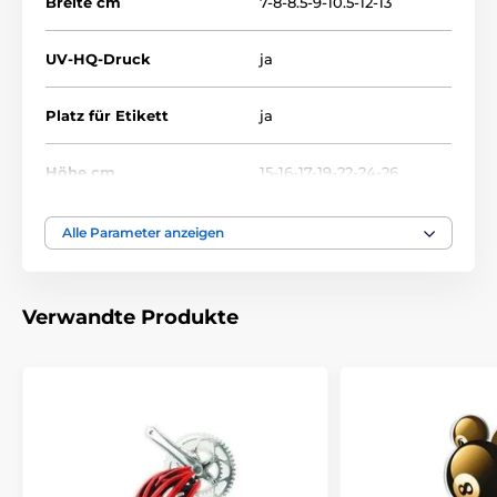
Breite cm
7-8-8.5-9-10.5-12-13
UV-HQ-Druck
ja
Platz für Etikett
ja
Höhe cm
15-16-17-19-22-24-26
Thema
BASKETBALL
Alle Parameter anzeigen
Auszeichnungstyp
Trophäen
Verwandte Produkte
Material
acryl
Bedruckung des
Etikett
Emblems