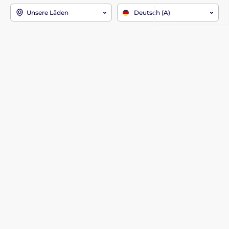
Unsere Läden
Deutsch (A)
Wir sind auch dabei:
Youtube
Facebook
Instagram
Informationen zum Kauf
Über das Unternehmen
Versand und Zahlung
Kontakt
Reklamationen und
Warum bei uns einkaufen?
Rücksendungen
Über uns
Kontakt
Kataloge
Dienstleistungen
Blog
Allgemeine
Geschäftsbedingungen
FAQ
Datenschutzerklärung
Referenzen