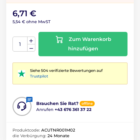
6,71 €
5,54 € ohne MwST
Zum Warenkorb
hinzufügen
Siehe 504 verifizierte Bewertungen auf
Trustpilot
Brauchen Sie Rat?
offline
Anrufen
+43 676 361 37 22
Produktcode:
ACUTNR001M02
die Verbürgung:
24 Monate