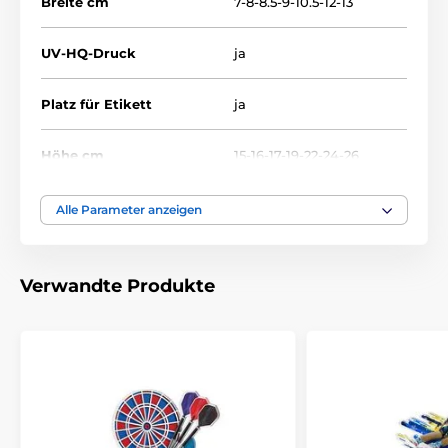
Breite cm
7-8-8.5-9-10.5-12-13
UV-HQ-Druck
ja
Platz für Etikett
ja
Höhe cm
15-16-17-19-22-24-26
Thema
RADFAHREN
Alle Parameter anzeigen
Auszeichnungstyp
Trophäen
Verwandte Produkte
Material
acryl
Bedruckung des
Etikett
Emblems