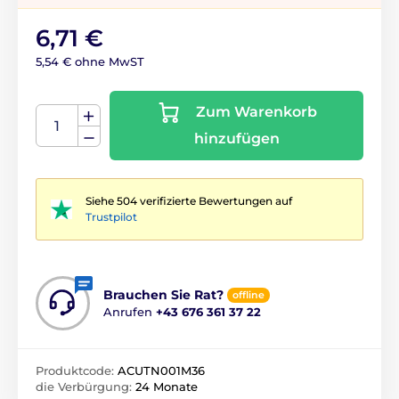
6,71 €
5,54 € ohne MwST
Zum Warenkorb
hinzufügen
Siehe 504 verifizierte Bewertungen auf
Trustpilot
Brauchen Sie Rat?
offline
Anrufen
+43 676 361 37 22
Produktcode:
ACUTN001M36
die Verbürgung:
24 Monate