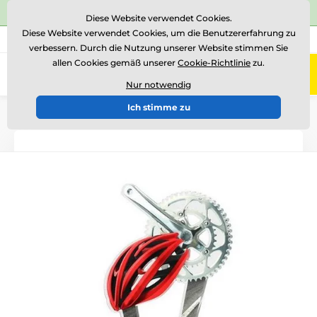
⭐Siehe 504 verifizierte Bewertungen auf
Trustpilot
⭐
Diese Website verwendet Cookies.
Diese Website verwendet Cookies, um die Benutzererfahrung zu
+43 676 361 37 22
Rufen Sie uns an
(Mo-Fr 15-18)
verbessern. Durch die Nutzung unserer Website stimmen Sie
allen Cookies gemäß unserer
Cookie-Richtlinie
zu.
0
Menü
Nur notwendig
Ich stimme zu
Einführung
Acryltrophäen
ACUTN001