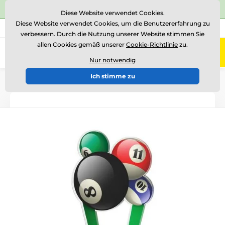
⭐Siehe 504 verifizierte Bewertungen auf
Trustpilot
⭐
Diese Website verwendet Cookies.
Diese Website verwendet Cookies, um die Benutzererfahrung zu
+43 676 361 37 22
Rufen Sie uns an
(Mo-Fr 15-18)
verbessern. Durch die Nutzung unserer Website stimmen Sie
allen Cookies gemäß unserer
Cookie-Richtlinie
zu.
0
Menü
Nur notwendig
Ich stimme zu
Einführung
Acryltrophäen
ACUTN001