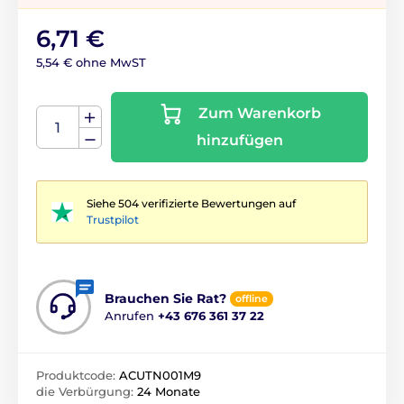
6,71 €
5,54 € ohne MwST
Zum Warenkorb
hinzufügen
Siehe 504 verifizierte Bewertungen auf
Trustpilot
Brauchen Sie Rat?
offline
Anrufen
+43 676 361 37 22
Produktcode:
ACUTN001M9
die Verbürgung:
24 Monate