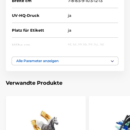
Breite cm
7-8-8.5-9-10.5-12-13
UV-HQ-Druck
ja
Platz für Etikett
ja
Höhe cm
15-16-17-19-22-24-26
Thema
BILLIARD
Alle Parameter anzeigen
Auszeichnungstyp
Trophäen
Verwandte Produkte
Material
acryl
Bedruckung des
Etikett
Emblems