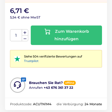
6,71 €
5,54 € ohne MwST
Zum Warenkorb
hinzufügen
Siehe 504 verifizierte Bewertungen auf
Trustpilot
Brauchen Sie Rat?
offline
Anrufen
+43 676 361 37 22
Produktcode:
ACUTN1M4
die Verbürgung:
24 Monate