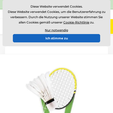
⭐Siehe 504 verifizierte Bewertungen auf
Trustpilot
⭐
Diese Website verwendet Cookies.
Diese Website verwendet Cookies, um die Benutzererfahrung zu
+43 676 361 37 22
Rufen Sie uns an
(Mo-Fr 15-18)
verbessern. Durch die Nutzung unserer Website stimmen Sie
allen Cookies gemäß unserer
Cookie-Richtlinie
zu.
0
Menü
Nur notwendig
Ich stimme zu
Einführung
Acryltrophäen
ACUTN001