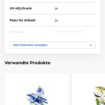
UV-HQ-Druck
ja
Platz für Etikett
ja
Höhe cm
15-16-17-19-22-24-26
Thema
BADMINTON
Alle Parameter anzeigen
Auszeichnungstyp
Trophäen
Verwandte Produkte
Material
acryl
Bedruckung des
Etikett
Emblems