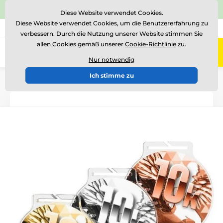
⭐Siehe 504 verifizierte Bewertungen auf
Trustpilot
⭐
Diese Website verwendet Cookies.
Diese Website verwendet Cookies, um die Benutzererfahrung zu
+43 676 361 37 22
Rufen Sie uns an
(Mo-Fr 15-18)
verbessern. Durch die Nutzung unserer Website stimmen Sie
allen Cookies gemäß unserer
Cookie-Richtlinie
zu.
0
Menü
Nur notwendig
Ich stimme zu
Einführung
Medaillen
Acrylmedaillen
MDA60