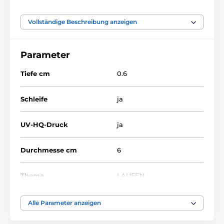
Acrylmedaillen
MDA60
Vollständige Beschreibung anzeigen
Parameter
Tiefe cm
0.6
Schleife
ja
UV-HQ-Druck
ja
Durchmesse cm
6
Thema
LAUFEN
Auszeichnungstyp
Medaile
Alle Parameter anzeigen