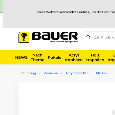
Diese Website verwendet Cookies, um die Benutze
Versand und Zahlung
Referenzen
Kontakt
Blog
Z.B. Produk
Nach
Acryl
Holz
G
NEWS
Pokale
Thema
trophäen
trophäen
tro
Einführung
Medaillen
Acrylmedaillen
MDA60