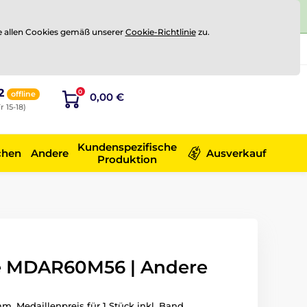
e allen Cookies gemäß unserer
Cookie-Richtlinie
zu.
Registrierung
Sich anmelden
2
0
offline
0,00 €
r 15-18)
Kundenspezifische
chen
Andere
Ausverkauf
Produktion
e MDAR60M56 | Andere
m. Medaillenpreis für 1 Stück inkl. Band.