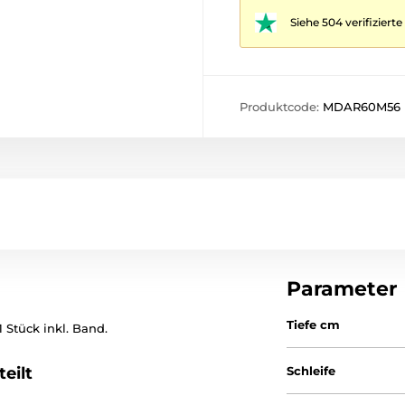
Siehe 504 verifizier
Produktcode:
MDAR60M56
Parameter
Tiefe cm
 Stück inkl. Band.
eilt
Schleife