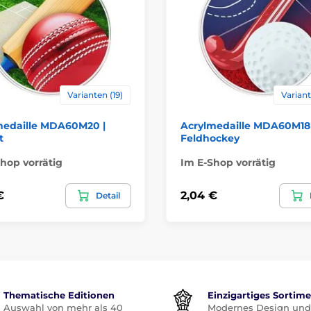
Varianten (19)
Variant
medaille MDA60M20 |
Acrylmedaille MDA60M18 
t
Feldhockey
hop vorrätig
Im E-Shop vorrätig
€
2,04 €
Detail
Thematische Editionen
Einzigartiges Sortim
Auswahl von mehr als 40
Modernes Design und