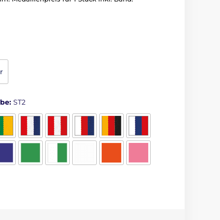
r
rbe:
ST2