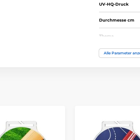
UV-HQ-Druck
Durchmesse cm
Thema
Auszeichnungstyp
Alle Parameter anz
Material