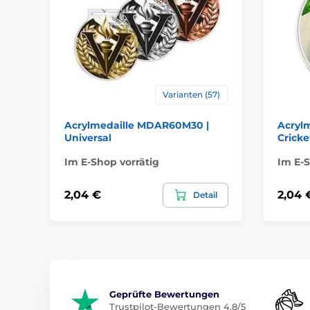
Varianten (57)
Acrylmedaille MDAR60M30 |
Acryl
Universal
Cricke
Im E-Shop vorrätig
Im E-S
2,04 €
2,04 
Detail
Geprüfte Bewertungen
Trustpilot-Bewertungen 4.8/5