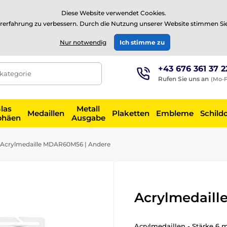
⭐Siehe 504 verifizierte Bewertungen auf
Trustpilot
⭐
Diese Website verwendet Cookies.
rerfahrung zu verbessern. Durch die Nutzung unserer Website stimmen Si
EUR
Nur notwendig
Ich stimme zu
+43 676 361 37 2
tkategorie
Rufen Sie uns an
(Mo-F
las
Metall
Medaillen
Plaketten
Embleme
Schild
phäen
Ausgabe
Acrylmedaille MDAR60M56 | Andere
Acrylmedaill
Acrylmedaillen - Stärke 6 m