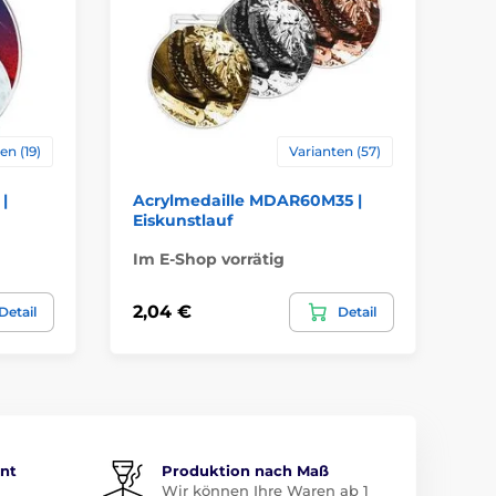
en (19)
Varianten (57)
|
Acrylmedaille MDAR60M35 |
Ac
Eiskunstlauf
Ki
Im E-Shop vorrätig
Im
2,04 €
2,
Detail
Detail
ent
Produktion nach Maß
Wir können Ihre Waren ab 1