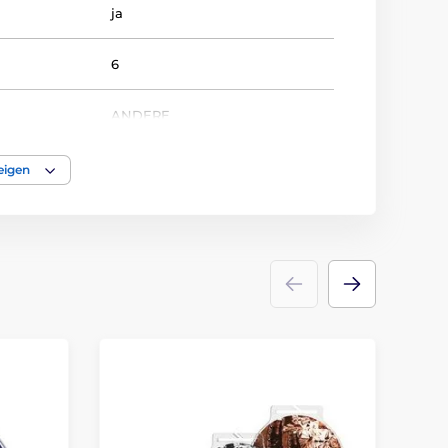
ja
6
ANDERE
Medaile
eigen
acryl