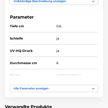
Vollständige Beschreibung anzeigen
Parameter
Tiefe cm
0,6
Schleife
ja
UV-HQ-Druck
ja
Durchmesse cm
6
Thema
KARTENSPIELE
Auszeichnungstyp
Medaile
Alle Parameter anzeigen
Material
acryl
Verwandte Produkte