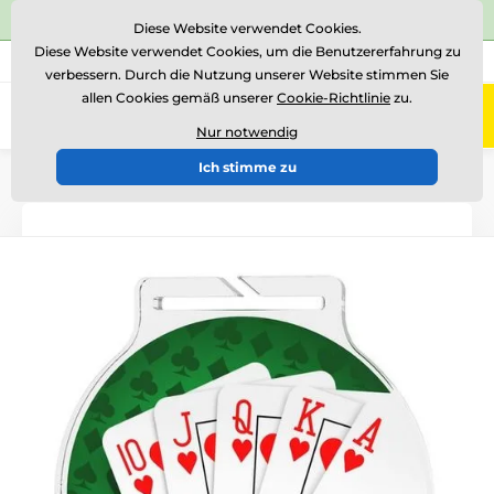
⭐Siehe 504 verifizierte Bewertungen auf
Trustpilot
⭐
Diese Website verwendet Cookies.
Diese Website verwendet Cookies, um die Benutzererfahrung zu
+43 676 361 37 22
Rufen Sie uns an
(Mo-Fr 15-18)
verbessern. Durch die Nutzung unserer Website stimmen Sie
allen Cookies gemäß unserer
Cookie-Richtlinie
zu.
0
Menü
Nur notwendig
Ich stimme zu
Einführung
Medaillen
Acrylmedaillen
MDA60