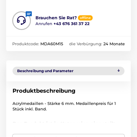
Brauchen Sie Rat?
offline
Anrufen
+43 676 361 37 22
Produktcode:
MDA60M15
die Verbürgung:
24 Monate
Beschreibung und Parameter
Produktbeschreibung
Acrylmedaillen - Stärke 6 mm. Medaillenpreis für 1
Stück inkl. Band.
Das Produkt ist in Kategorien eingeteilt
Kartenspiele
MDA60