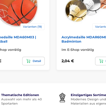
Varianten (19)
Variant
medaille MDA60M03 |
Acrylmedaille MDAR60M0
ball
Badminton
hop vorrätig
Im E-Shop vorrätig
€
2,04 €
Detail
Thematische Editionen
Einzigartiges Sortim
Auswahl von mehr als 40
Modernes Design und
Sportarten
Materialien aus eigen