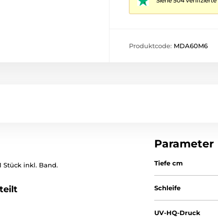
Siehe 504 verifizier
Produktcode:
MDA60M6
Parameter
Tiefe cm
 Stück inkl. Band.
eilt
Schleife
UV-HQ-Druck