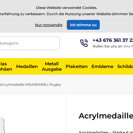
⭐Siehe 504 verifizierte Bewertungen auf
Trustpilot
⭐
Diese Website verwendet Cookies.
rerfahrung zu verbessern. Durch die Nutzung unserer Website stimmen Si
EUR
Nur notwendig
Ich stimme zu
+43 676 361 37 2
tkategorie
Rufen Sie uns an
(Mo-F
las
Metall
Medaillen
Plaketten
Embleme
Schild
phäen
Ausgabe
Acrylmedaille MDA60M06 | Rugby
Acrylmedail
Acrylmedaillen - Stärke 6 m