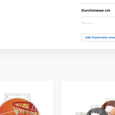
Durchmesse cm
Thema
Auszeichnungstyp
Alle Parameter anz
Material