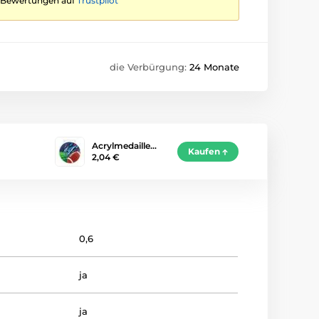
te Bewertungen auf
Trustpilot
die Verbürgung:
24 Monate
Acrylmedaille…
Kaufen
2,04 €
0,6
ja
ja