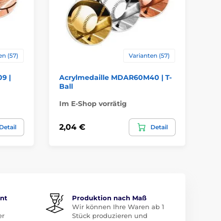
en (57)
Varianten (57)
9 |
Acrylmedaille MDAR60M40 | T-
Ac
Ball
Ka
Im E-Shop vorrätig
Im
2,04 €
2,
Detail
Detail
ent
Produktion nach Maß
Wir können Ihre Waren ab 1
er
Stück produzieren und