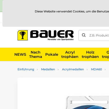
Diese Website verwendet Cookies, um die Benutze
Versand und Zahlung
Referenzen
Kontakt
Blog
Z.B. Produk
Nach
Acryl
Holz
G
NEWS
Pokale
Thema
trophäen
trophäen
tro
Einführung
Medaillen
Acrylmedaillen
MDA60