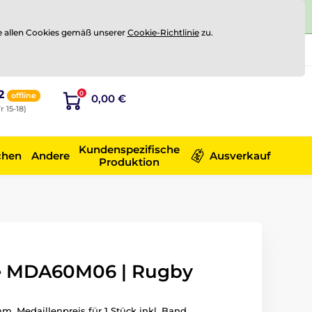
e allen Cookies gemäß unserer
Cookie-Richtlinie
zu.
Registrierung
Sich anmelden
2
0
offline
0,00 €
r 15-18)
Kundenspezifische
chen
Andere
Ausverkauf
Produktion
le MDA60M06 | Rugby
m. Medaillenpreis für 1 Stück inkl. Band.