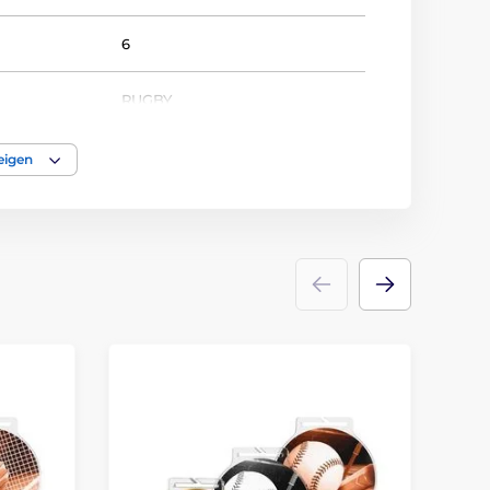
6
RUGBY
Medaile
eigen
acryl