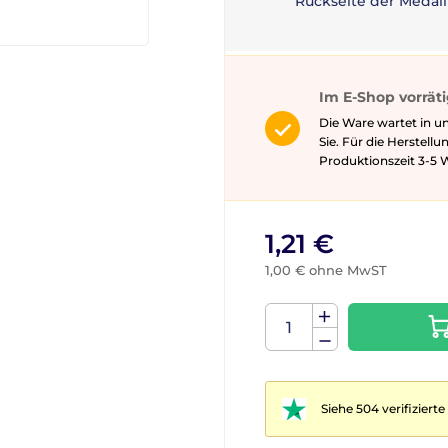
Rückseite der Medail
Im E-Shop vorrät
Die Ware wartet in u
Sie. Für die Herstell
Produktionszeit 3-5 ​​
1,21 €
1,00 € ohne MwST
Siehe 504 verifizier