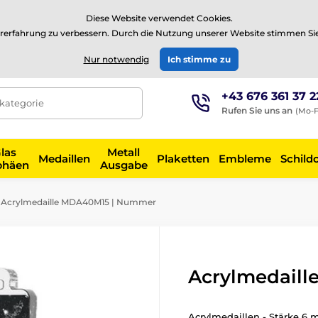
⭐Siehe 504 verifizierte Bewertungen auf
Trustpilot
⭐
Diese Website verwendet Cookies.
rerfahrung zu verbessern. Durch die Nutzung unserer Website stimmen Si
EUR
Nur notwendig
Ich stimme zu
+43 676 361 37 2
tkategorie
Rufen Sie uns an
(Mo-F
las
Metall
Medaillen
Plaketten
Embleme
Schild
phäen
Ausgabe
Acrylmedaille MDA40M15 | Nummer
Acrylmedail
Acrylmedaillen - Stärke 6 m