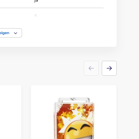
ja
6
NUMMER
eigen
Medaile
acryl