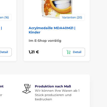
en (16)
Varianten (20)
|
Acrylmedaille MDA40M21 |
Ac
Kinder
Ka
Im E-Shop vorrätig
Im
1,21 €
1,
Detail
Detail
ent
Produktion nach Maß
Wir können Ihre Waren ab 1
er
Stück produzieren und
bedrucken