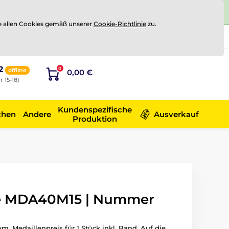
e allen Cookies gemäß unserer
Cookie-Richtlinie
zu.
Registrierung
Sich anmelden
2
0
offline
0,00 €
r 15-18)
Kundenspezifische
chen
Andere
Ausverkauf
Produktion
le MDA40M15 | Nummer
m. Medaillenpreis für 1 Stück inkl. Band. Auf die