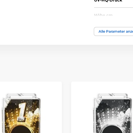
UV-HQ-Druck
Höhe cm
Thema
Alle Parameter anz
Auszeichnungstyp
Material