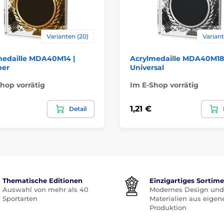
Varianten (20)
Variant
medaille MDA40M14 |
Acrylmedaille MDA40M18 
er
Universal
hop vorrätig
Im E-Shop vorrätig
1,21 €
Detail
Thematische Editionen
Einzigartiges Sortim
Auswahl von mehr als 40
Modernes Design und
Sportarten
Materialien aus eigen
Produktion