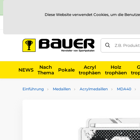
Diese Website verwendet Cookies, um die Benutze
Versand und Zahlung
Referenzen
Kontakt
Blog
Z.B. Produk
Nach
Acryl
Holz
G
NEWS
Pokale
Thema
trophäen
trophäen
tro
Einführung
Medaillen
Acrylmedaillen
MDA40