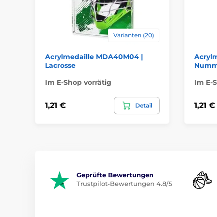
Varianten (20)
Acrylmedaille MDA40M04 |
Acryl
Lacrosse
Numm
Im E-Shop vorrätig
Im E-S
1,21 €
1,21 €
Detail
Geprüfte Bewertungen
Trustpilot-Bewertungen 4.8/5