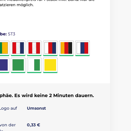
tzieren möglich.
rbe:
ST3
ophäe. Es wird keine 2 Minuten dauern.
Logo auf
Umsonst
 von der
0,33 €