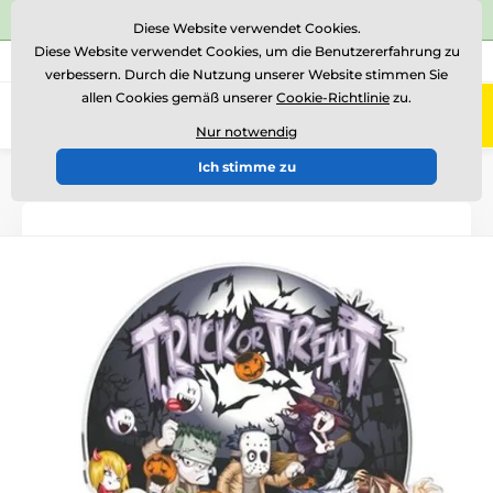
⭐Siehe 504 verifizierte Bewertungen auf
Trustpilot
⭐
Diese Website verwendet Cookies.
Diese Website verwendet Cookies, um die Benutzererfahrung zu
+43 676 361 37 22
Rufen Sie uns an
(Mo-Fr 15-18)
verbessern. Durch die Nutzung unserer Website stimmen Sie
allen Cookies gemäß unserer
Cookie-Richtlinie
zu.
0
Menü
Nur notwendig
Ich stimme zu
Einführung
Auszeichnungen nach Thema
Halloween