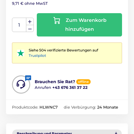
9,71 € ohne MwST
Zum Warenkorb
hinzufügen
Siehe 504 verifizierte Bewertungen auf
Trustpilot
Brauchen Sie Rat?
offline
Anrufen
+43 676 361 37 22
Produktcode:
HLWNC7
die Verbürgung:
24 Monate
Beschreibung und Parameter