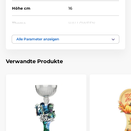
Höhe cm
16
Thema
HALLOWEEN
Auszeichnungstyp
Trophäen
Alle Parameter anzeigen
Material
acryl
Verwandte Produkte
Bedruckung des
Etikett
Emblems