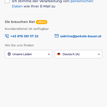
Ich stimme der Verarbeitung von
persönlichen
Daten
wie Ihrer E-Mail zu
Sie brauchen Rat
offline
Kundendienst ist verfügbar
+43 676 361 37 22
sabrina@pokale-bauer.at
Wo Sie uns finden
Unsere Läden
Deutsch (A)
Wir sind auch dabei:
Youtube
Facebook
Instagram
Informationen zum Kauf
Über das Unternehmen
Versand und Zahlung
Kontakt
Reklamationen und
Warum bei uns einkaufen?
Rücksendungen
Über uns