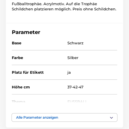
Fußballtrophäe. Acrylmotiv. Auf die Trophäe
Schildchen platzieren möglich. Preis ohne Schildchen.
Parameter
Base
Schwarz
Farbe
Silber
Platz für Etikett
ja
Höhe cm
37-42-47
Thema
FUSSBALL
Bedruckung des
Alle Parameter anzeigen
Etikett
Emblems