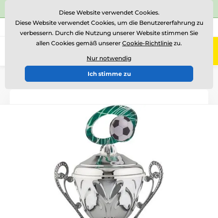
⭐Siehe 504 verifizierte Bewertungen auf
Trustpilot
⭐
Diese Website verwendet Cookies.
Diese Website verwendet Cookies, um die Benutzererfahrung zu
+43 676 361 37 22
Rufen Sie uns an
(Mo-Fr 15-18)
verbessern. Durch die Nutzung unserer Website stimmen Sie
allen Cookies gemäß unserer
Cookie-Richtlinie
zu.
0
Menü
Nur notwendig
Ich stimme zu
Einführung
Auszeichnungen nach Thema
Fußball