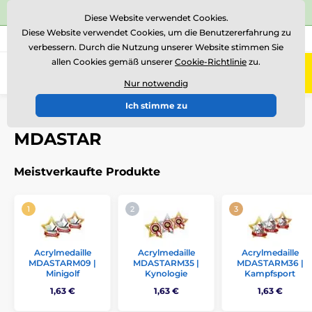
⭐Siehe 504 verifizierte Bewertungen auf
Trustpilot
⭐
Diese Website verwendet Cookies.
Diese Website verwendet Cookies, um die Benutzererfahrung zu
+43 676 361 37 22
Rufen Sie uns an
(Mo-Fr 15-18)
verbessern. Durch die Nutzung unserer Website stimmen Sie
allen Cookies gemäß unserer
Cookie-Richtlinie
zu.
0
Menü
Nur notwendig
Ich stimme zu
Einführung
Medaillen
Acrylmedaillen
MDASTAR
MDASTAR
Meistverkaufte Produkte
Acrylmedaille
Acrylmedaille
Acrylmedaille
MDASTARM09 |
MDASTARM35 |
MDASTARM36 |
Minigolf
Kynologie
Kampfsport
1,63 €
1,63 €
1,63 €