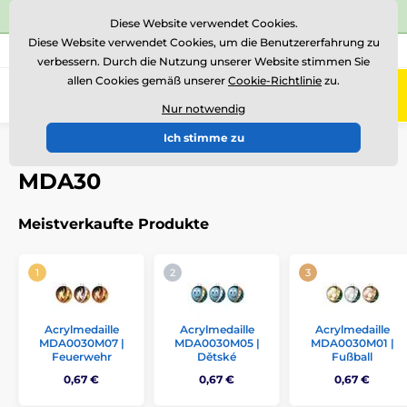
⭐Siehe 504 verifizierte Bewertungen auf
Trustpilot
⭐
Diese Website verwendet Cookies.
Diese Website verwendet Cookies, um die Benutzererfahrung zu
+43 676 361 37 22
Rufen Sie uns an
(Mo-Fr 15-18)
verbessern. Durch die Nutzung unserer Website stimmen Sie
allen Cookies gemäß unserer
Cookie-Richtlinie
zu.
0
Menü
Nur notwendig
Ich stimme zu
Einführung
Medaillen
Acrylmedaillen
MDA0030
MDA30
Meistverkaufte Produkte
Acrylmedaille
Acrylmedaille
Acrylmedaille
MDA0030M07 |
MDA0030M05 |
MDA0030M01 |
Feuerwehr
Dětské
Fußball
0,67 €
0,67 €
0,67 €