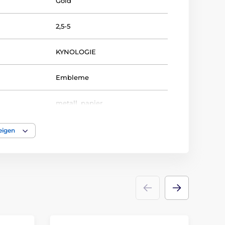
Gold
2,5-5
KYNOLOGIE
Embleme
metall
,
papier
eigen