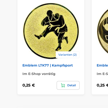
Varianten (2)
Emblem LTK77 | Kampfsport
Emble
Im E-Shop vorrätig
Im E-S
0,25 €
0,25 
Detail