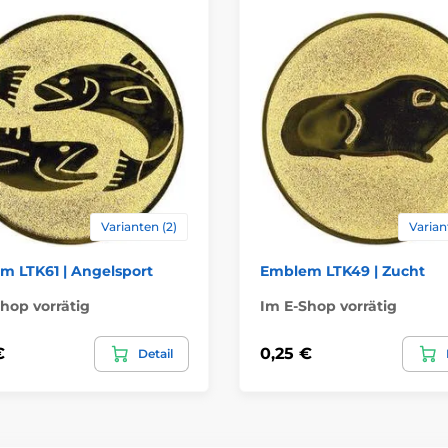
Varianten (2)
Varian
m LTK61 | Angelsport
Emblem LTK49 | Zucht
hop vorrätig
Im E-Shop vorrätig
€
0,25 €
Detail