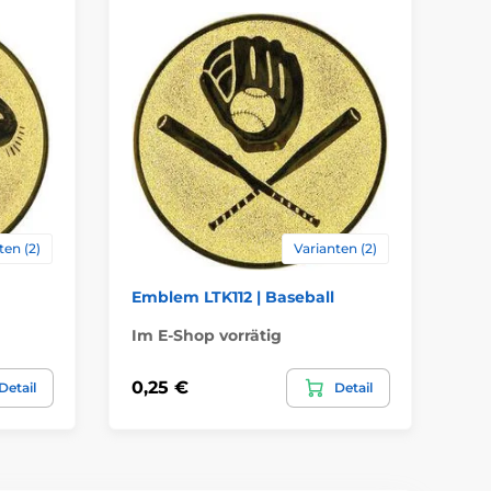
ten (2)
Varianten (2)
Emblem LTK112 | Baseball
Em
Im E-Shop vorrätig
Im
0,25 €
0,
Detail
Detail