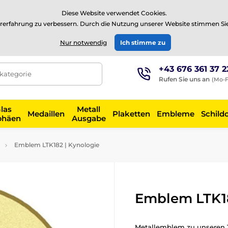
⭐Siehe 504 verifizierte Bewertungen auf
Trustpilot
⭐
Diese Website verwendet Cookies.
rerfahrung zu verbessern. Durch die Nutzung unserer Website stimmen Si
EUR
Nur notwendig
Ich stimme zu
+43 676 361 37 2
tkategorie
Rufen Sie uns an
(Mo-F
las
Metall
Medaillen
Plaketten
Embleme
Schild
phäen
Ausgabe
Emblem LTK182 | Kynologie
Emblem LTK18
Metallemblem zu unseren 