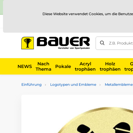
Diese Website verwendet Cookies, um die Benutze
Versand und Zahlung
Referenzen
Kontakt
Blog
Z.B. Produk
Nach
Acryl
Holz
G
NEWS
Pokale
Thema
trophäen
trophäen
tro
Einführung
Logotypen und Embleme
Metallembleme