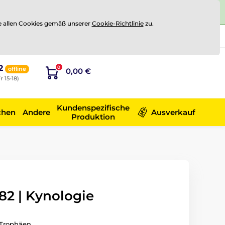
e allen Cookies gemäß unserer
Cookie-Richtlinie
zu.
Registrierung
Sich anmelden
2
0
offline
0,00 €
r 15-18)
Kundenspezifische
chen
Andere
Ausverkauf
Produktion
2 | Kynologie
Trophäen.