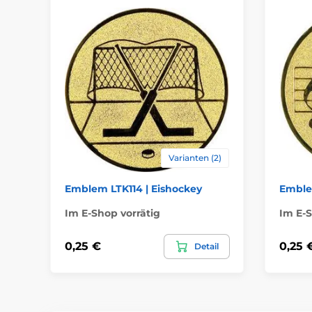
Varianten (2)
Emblem LTK114 | Eishockey
Emble
Im E-Shop vorrätig
Im E-S
0,25 €
0,25 
Detail