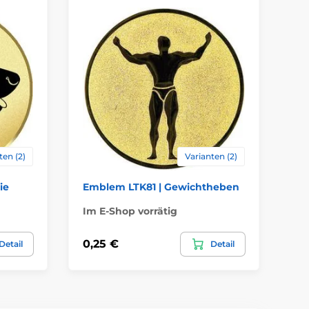
ten (2)
Varianten (2)
ie
Emblem LTK81 | Gewichtheben
Em
Im E-Shop vorrätig
Im
0,25 €
0,
Detail
Detail