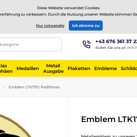
⭐Siehe 504 verifizierte Bewertungen auf
Trustpilot
⭐
Diese Website verwendet Cookies.
rerfahrung zu verbessern. Durch die Nutzung unserer Website stimmen Si
EUR
Nur notwendig
Ich stimme zu
+43 676 361 37 2
tkategorie
Rufen Sie uns an
(Mo-F
las
Metall
Medaillen
Plaketten
Embleme
Schild
phäen
Ausgabe
Emblem LTK179 | Radfahren
Emblem LTK17
Metallemblem zu unseren 