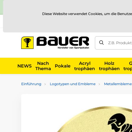
Diese Website verwendet Cookies, um die Benutze
Versand und Zahlung
Referenzen
Kontakt
Blog
Z.B. Produk
Nach
Acryl
Holz
G
NEWS
Pokale
Thema
trophäen
trophäen
tro
Einführung
Logotypen und Embleme
Metallembleme