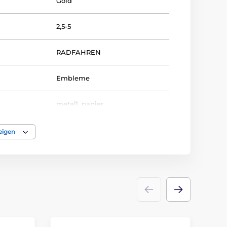
Gold
2,5-5
RADFAHREN
Embleme
metall
,
papier
eigen