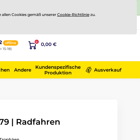
e allen Cookies gemäß unserer
Cookie-Richtlinie
zu.
Registrierung
Sich anmelden
2
0
offline
0,00 €
r 15-18)
Kundenspezifische
chen
Andere
Ausverkauf
Produktion
9 | Radfahren
Trophäen.