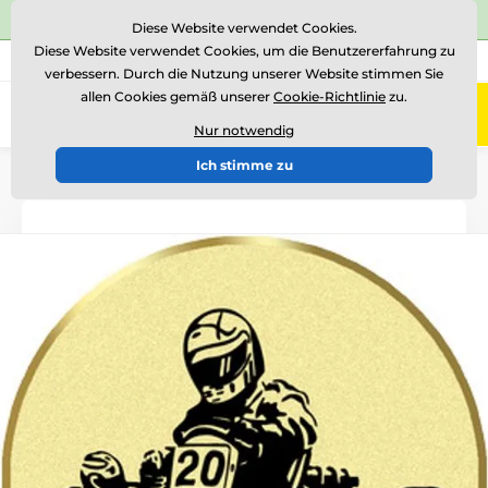
⭐Siehe 504 verifizierte Bewertungen auf
Trustpilot
⭐
Diese Website verwendet Cookies.
Diese Website verwendet Cookies, um die Benutzererfahrung zu
+43 676 361 37 22
Rufen Sie uns an
(Mo-Fr 15-18)
verbessern. Durch die Nutzung unserer Website stimmen Sie
allen Cookies gemäß unserer
Cookie-Richtlinie
zu.
0
Menü
Nur notwendig
Ich stimme zu
Einführung
Logotypen und Embleme
Metallembleme