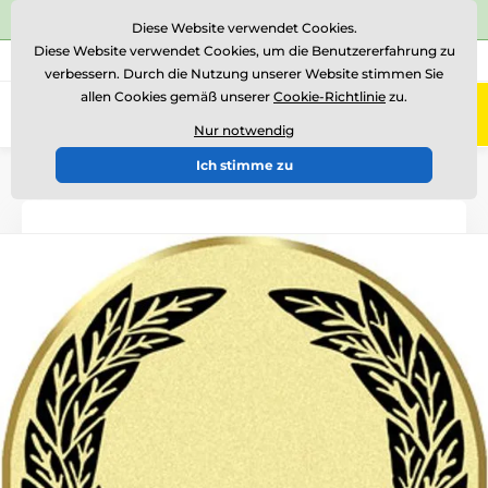
⭐Siehe 504 verifizierte Bewertungen auf
Trustpilot
⭐
Diese Website verwendet Cookies.
Diese Website verwendet Cookies, um die Benutzererfahrung zu
+43 676 361 37 22
Rufen Sie uns an
(Mo-Fr 15-18)
verbessern. Durch die Nutzung unserer Website stimmen Sie
allen Cookies gemäß unserer
Cookie-Richtlinie
zu.
0
Menü
Nur notwendig
Ich stimme zu
Einführung
Logotypen und Embleme
Metallembleme