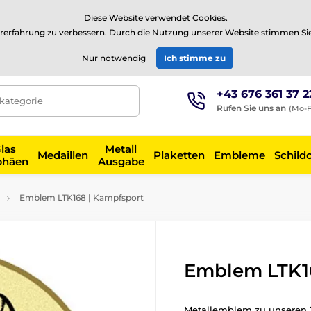
⭐Siehe 504 verifizierte Bewertungen auf
Trustpilot
⭐
Diese Website verwendet Cookies.
rerfahrung zu verbessern. Durch die Nutzung unserer Website stimmen Si
EUR
Nur notwendig
Ich stimme zu
+43 676 361 37 2
tkategorie
Rufen Sie uns an
(Mo-F
las
Metall
Medaillen
Plaketten
Embleme
Schild
phäen
Ausgabe
Emblem LTK168 | Kampfsport
Emblem LTK16
Metallemblem zu unseren 