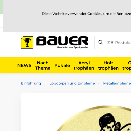
Diese Website verwendet Cookies, um die Benutze
Versand und Zahlung
Referenzen
Kontakt
Blog
Z.B. Produk
Nach
Acryl
Holz
G
NEWS
Pokale
Thema
trophäen
trophäen
tro
Einführung
Logotypen und Embleme
Metallembleme