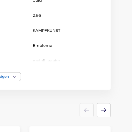
Gold
2,5-5
KAMPFKUNST
Embleme
metall
,
papier
eigen