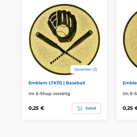
Varianten (2)
Emblem LTK112 | Baseball
Emble
Im E-Shop vorrätig
Im E-S
0,25 €
0,25 
Detail