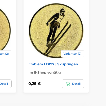
ten (2)
Varianten (2)
Emblem LTK97 | Skispringen
Em
Im E-Shop vorrätig
Im
0,25 €
0,
Detail
Detail