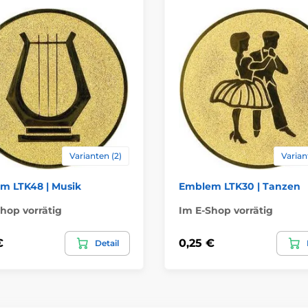
Varianten (2)
Varian
m LTK48 | Musik
Emblem LTK30 | Tanzen
hop vorrätig
Im E-Shop vorrätig
€
0,25 €
Detail