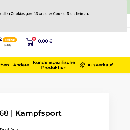
e allen Cookies gemäß unserer
Cookie-Richtlinie
zu.
Registrierung
Sich anmelden
2
0
offline
0,00 €
r 15-18)
Kundenspezifische
chen
Andere
Ausverkauf
Produktion
8 | Kampfsport
Trophäen.