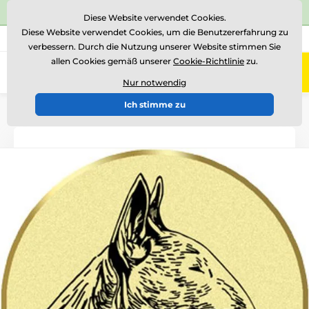
⭐Siehe 504 verifizierte Bewertungen auf
Trustpilot
⭐
Diese Website verwendet Cookies.
Diese Website verwendet Cookies, um die Benutzererfahrung zu
+43 676 361 37 22
Rufen Sie uns an
(Mo-Fr 15-18)
verbessern. Durch die Nutzung unserer Website stimmen Sie
allen Cookies gemäß unserer
Cookie-Richtlinie
zu.
0
Menü
Nur notwendig
Ich stimme zu
Einführung
Logotypen und Embleme
Metallembleme