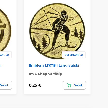
ten (2)
Varianten (2)
n
Emblem LTK118 | Langlaufski
Em
Im E-Shop vorrätig
Im
0,25 €
0,
Detail
Detail