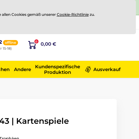
e allen Cookies gemäß unserer
Cookie-Richtlinie
zu.
Registrierung
Sich anmelden
2
0
offline
0,00 €
r 15-18)
Kundenspezifische
chen
Andere
Ausverkauf
Produktion
3 | Kartenspiele
Trophäen.