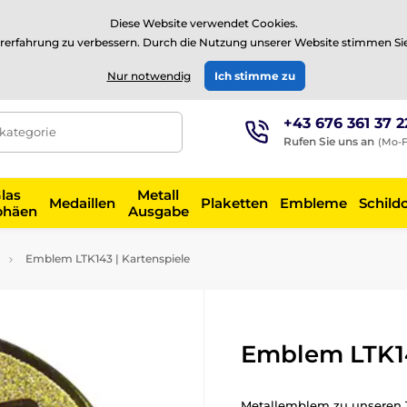
⭐Siehe 504 verifizierte Bewertungen auf
Trustpilot
⭐
Diese Website verwendet Cookies.
rerfahrung zu verbessern. Durch die Nutzung unserer Website stimmen Si
EUR
Nur notwendig
Ich stimme zu
+43 676 361 37 2
tkategorie
Rufen Sie uns an
(Mo-F
las
Metall
Medaillen
Plaketten
Embleme
Schild
phäen
Ausgabe
Emblem LTK143 | Kartenspiele
Emblem LTK14
Metallemblem zu unseren 