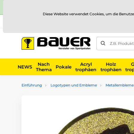
Diese Website verwendet Cookies, um die Benutze
Versand und Zahlung
Referenzen
Kontakt
Blog
Z.B. Produk
Nach
Acryl
Holz
G
NEWS
Pokale
Thema
trophäen
trophäen
tro
Einführung
Logotypen und Embleme
Metallembleme