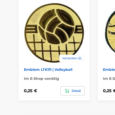
Varianten (2)
Emblem LTK111 | Volleyball
Emble
Im E-Shop vorrätig
Im E-S
0,25 €
0,25 
Detail