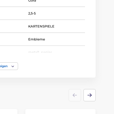
Gold
2,5-5
KARTENSPIELE
Embleme
metall
,
papier
eigen