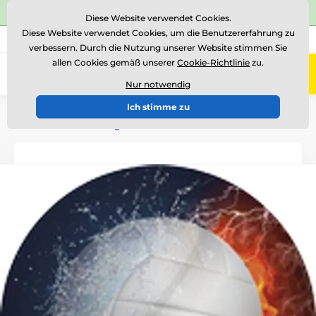
⭐Siehe 504 verifizierte Bewertungen auf
Trustpilot
⭐
Diese Website verwendet Cookies.
Diese Website verwendet Cookies, um die Benutzererfahrung zu
+43 676 361 37 22
Rufen Sie uns an
(Mo-Fr 15-18)
verbessern. Durch die Nutzung unserer Website stimmen Sie
allen Cookies gemäß unserer
Cookie-Richtlinie
zu.
0
Menü
Nur notwendig
Ich stimme zu
Einführung
Logotypen und Embleme
Embleme aus farbiger Folie - ES