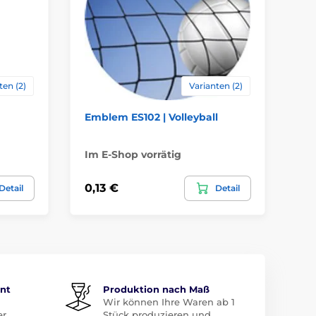
ten (2)
Varianten (2)
Emblem ES102 | Volleyball
Em
Im E-Shop vorrätig
Im
0,13 €
0,
Detail
Detail
ent
Produktion nach Maß
Wir können Ihre Waren ab 1
er
Stück produzieren und