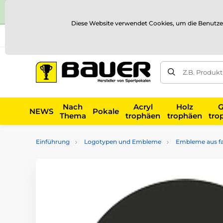
Diese Website verwendet Cookies, um die Benutze
Versand und Zahlung
Referenzen
Kontakt
Blog
Z.B. Produk
Nach
Acryl
Holz
G
NEWS
Pokale
Thema
trophäen
trophäen
tro
Einführung
Logotypen und Embleme
Embleme aus far