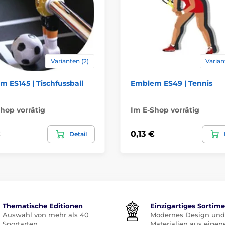
Varianten (2)
Varian
 ES145 | Tischfussball
Emblem ES49 | Tennis
hop vorrätig
Im E-Shop vorrätig
€
0,13 €
Detail
Thematische Editionen
Einzigartiges Sortim
Auswahl von mehr als 40
Modernes Design und
Sportarten
Materialien aus eigen