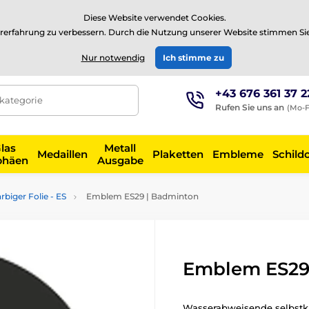
⭐Siehe 504 verifizierte Bewertungen auf
Trustpilot
⭐
Diese Website verwendet Cookies.
rerfahrung zu verbessern. Durch die Nutzung unserer Website stimmen Si
EUR
Nur notwendig
Ich stimme zu
+43 676 361 37 2
tkategorie
Rufen Sie uns an
(Mo-F
las
Metall
Medaillen
Plaketten
Embleme
Schild
phäen
Ausgabe
biger Folie - ES
Emblem ES29 | Badminton
Emblem ES29
Wasserabweisende selbstkl