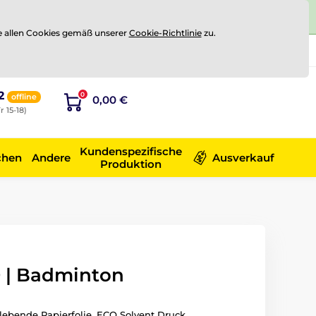
e allen Cookies gemäß unserer
Cookie-Richtlinie
zu.
Registrierung
Sich anmelden
2
0
offline
0,00 €
r 15-18)
Kundenspezifische
chen
Andere
Ausverkauf
Produktion
 | Badminton
ebende Papierfolie. ECO Solvent Druck.