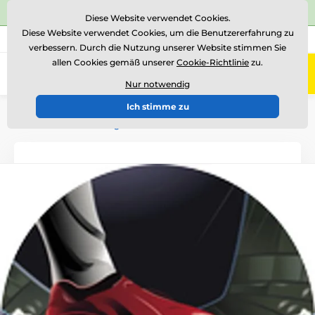
⭐Siehe 504 verifizierte Bewertungen auf
Trustpilot
⭐
Diese Website verwendet Cookies.
Diese Website verwendet Cookies, um die Benutzererfahrung zu
+43 676 361 37 22
Rufen Sie uns an
(Mo-Fr 15-18)
verbessern. Durch die Nutzung unserer Website stimmen Sie
allen Cookies gemäß unserer
Cookie-Richtlinie
zu.
0
Menü
Nur notwendig
Ich stimme zu
Einführung
Logotypen und Embleme
Embleme aus farbiger Folie - ES