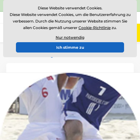
⭐Siehe 504 verifizierte Bewertungen auf
Trustpilot
⭐
Diese Website verwendet Cookies.
Diese Website verwendet Cookies, um die Benutzererfahrung zu
+43 676 361 37 22
Rufen Sie uns an
(Mo-Fr 15-18)
verbessern. Durch die Nutzung unserer Website stimmen Sie
allen Cookies gemäß unserer
Cookie-Richtlinie
zu.
0
Menü
Nur notwendig
Ich stimme zu
Einführung
Logotypen und Embleme
Embleme aus farbiger Folie - ES