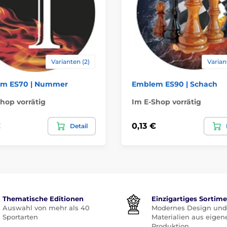
Varianten (2)
Varian
m ES70 | Nummer
Emblem ES90 | Schach
hop vorrätig
Im E-Shop vorrätig
€
0,13 €
Detail
Thematische Editionen
Einzigartiges Sortim
Auswahl von mehr als 40
Modernes Design und
Sportarten
Materialien aus eigen
Produktion