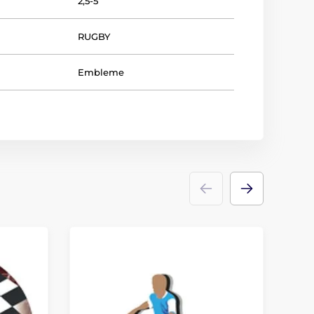
2,5-5
RUGBY
Embleme