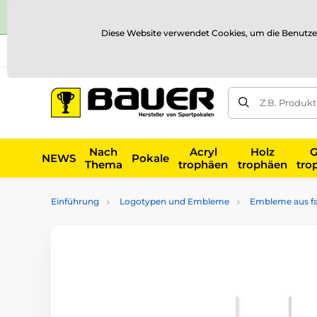
Diese Website verwendet Cookies, um die Benutze
Versand und Zahlung
Referenzen
Kontakt
Blog
Z.B. Produk
Nach
Acryl
Holz
G
NEWS
Pokale
Thema
trophäen
trophäen
tro
Einführung
Logotypen und Embleme
Embleme aus far