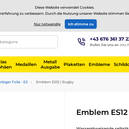
⭐Siehe 504 verifizierte Bewertungen auf
Trustpilot
⭐
Diese Website verwendet Cookies.
rerfahrung zu verbessern. Durch die Nutzung unserer Website stimmen Si
EUR
Nur notwendig
Ich stimme zu
+43 676 361 37 2
tkategorie
Rufen Sie uns an
(Mo-F
las
Metall
Medaillen
Plaketten
Embleme
Schild
phäen
Ausgabe
biger Folie - ES
Emblem ES12 | Rugby
Emblem ES12 
Wasserabweisende selbstkl