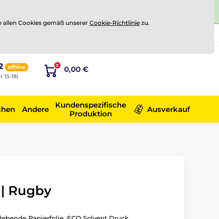
e allen Cookies gemäß unserer
Cookie-Richtlinie
zu.
Registrierung
Sich anmelden
2
0
offline
0,00 €
r 15-18)
Kundenspezifische
chen
Andere
Ausverkauf
Produktion
| Rugby
ebende Papierfolie. ECO Solvent Druck.