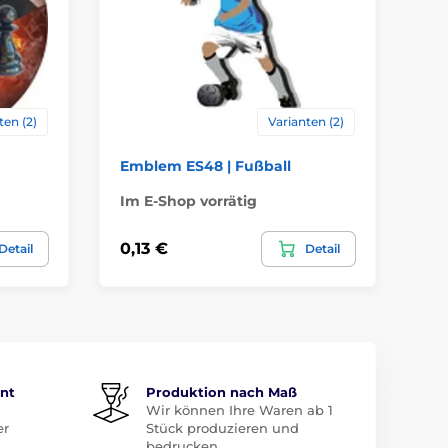
ten (2)
Varianten (2)
Emblem ES48 | Fußball
Em
Im E-Shop vorrätig
Im
0,13 €
0,
Detail
Detail
ent
Produktion nach Maß
Wir können Ihre Waren ab 1
er
Stück produzieren und
bedrucken