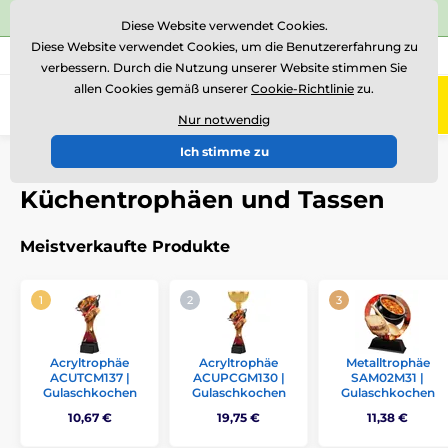
⭐Siehe 504 verifizierte Bewertungen auf
Trustpilot
⭐
Diese Website verwendet Cookies.
Diese Website verwendet Cookies, um die Benutzererfahrung zu
+43 676 361 37 22
Rufen Sie uns an
(Mo-Fr 15-18)
verbessern. Durch die Nutzung unserer Website stimmen Sie
allen Cookies gemäß unserer
Cookie-Richtlinie
zu.
0
Menü
Nur notwendig
Ich stimme zu
Einführung
Auszeichnungen nach Thema
Küche
Küchentrophäen und Tassen
Meistverkaufte Produkte
Acryltrophäe
Acryltrophäe
Metalltrophäe
ACUTCM137 |
ACUPCGM130 |
SAM02M31 |
Gulaschkochen
Gulaschkochen
Gulaschkochen
10,67 €
19,75 €
11,38 €