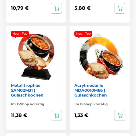
10,79 €
5,88 €
Neu - Top
Neu - Top
Metalltrophäe
Acrylmedaille
SAM02M31 |
MDA0010M66 |
Gulaschkochen
Gulaschkochen
Im E-Shop vorrätig
Im E-Shop vorrätig
11,38 €
1,33 €